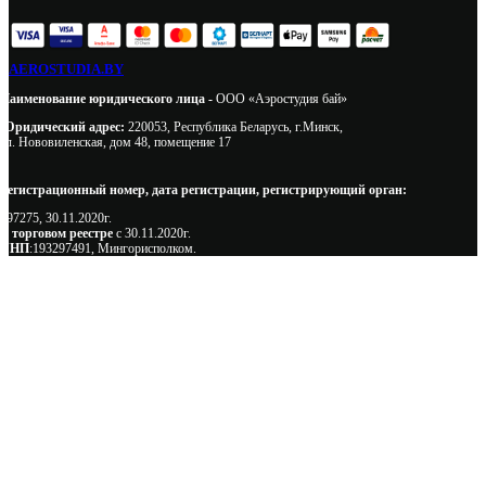
AEROSTUDIA.BY
Наименование юридического лица -
ООО «Аэростудия бай»
Юридический адрес:
220053, Республика Беларусь, г.Минск,
ул. Нововиленская, дом 48, помещение 17
Регистрационный номер, дата регистрации, регистрирующий орган:
497275, 30.11.2020г.
В торговом реестре
с 30.11.2020г.
УНП
:193297491, Мингорисполком.
Сэкономьте Ваше время на подбор
радиаторов!