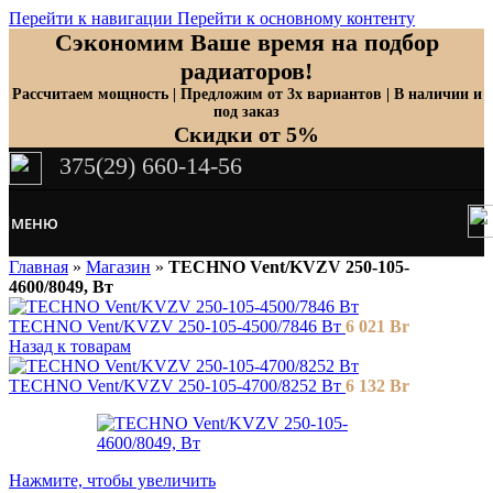
Перейти к навигации
Перейти к основному контенту
Сэкономим Ваше время на подбор
радиаторов!
Рассчитаем мощность | Предложим от 3х вариантов | В наличии и
под заказ
Скидки от 5%
375(29) 660-14-56
МЕНЮ
Главная
»
Магазин
»
TECHNO Vent/KVZV 250-105-
4600/8049, Вт
TECHNO Vent/KVZV 250-105-4500/7846 Вт
6 021
Br
Назад к товарам
TECHNO Vent/KVZV 250-105-4700/8252 Вт
6 132
Br
Нажмите, чтобы увеличить