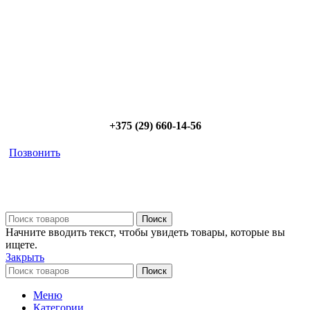
Позвоните и мы: - рассчитаем требуемую мощность; -
предложим от 3х вариантов в разном дизайне и ценовом
диапазоне; - большой выбор в наличии и под заказ;
Позвоните сейчас и получите скидку от
5%
+375 (29) 660-14-56
Позвонить
Поиск
Начните вводить текст, чтобы увидеть товары, которые вы
ищете.
Закрыть
Поиск
Меню
Категории