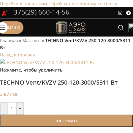
Перейти к навигации
Перейти к основному контенту
375(29) 660-14-56
Сэкономим Ваше время на подбор
радиаторов!
МЕНЮ
Рассчитаем мощность | Предложим от 3х вариантов | В
наличии и под заказ
Главная
»
Магазин
»
TECHNO Vent/KVZV 250-120-3000/5311
Скидки от 5%
Вт
Назад к товарам
Нажмите, чтобы увеличить
TECHNO Vent/KVZV 250-120-3000/5311 Вт
3 877
Br
-
+
В КОРЗИНУ