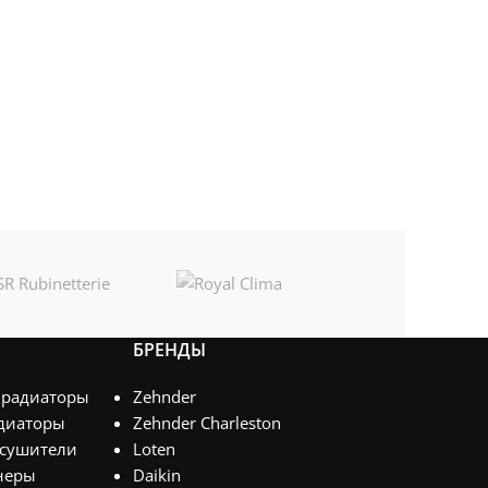
БРЕНДЫ
 радиаторы
Zehnder
диаторы
Zehnder Charleston
сушители
Loten
неры
Daikin