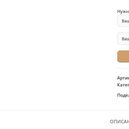
Нужн
Арти
Кате
Поде
ОПИСА