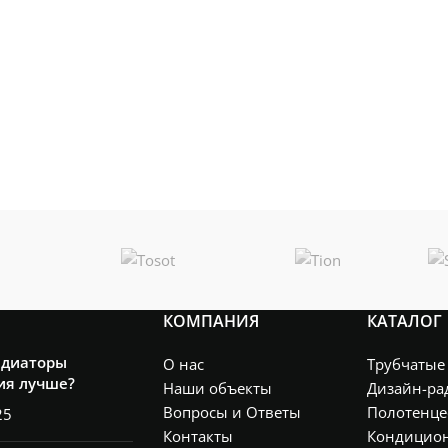
КОМПАНИЯ
КАТАЛОГ
адиаторы
О нас
Трубчатые
ия лучше?
Наши объекты
Дизайн-ра
Вопросы и Ответы
Полотенце
25
Контакты
Кондицио