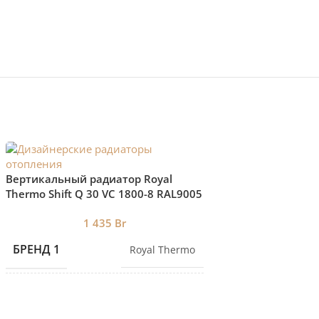
Вертикальный радиатор Royal
Вертикальный рад
Thermo Shift Q 30 VС 1800-8 RAL9005
Thermo Shift Q 30 
нижнее подключение
нижнее подключе
1 435
Br
1 3
БРЕНД 1
БРЕНД 1
Royal Thermo