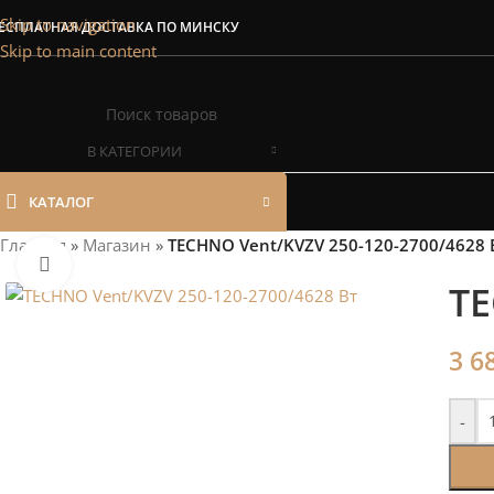
Сэкономим Ваш
Skip to navigation
ЕСПЛАТНАЯ ДОСТАВКА ПО МИНСКУ
Skip to main content
Рассчитаем мощность | П
В КАТЕГОРИИ
КАТАЛОГ
Главная
»
Магазин
»
TECHNO Vent/KVZV 250-120-2700/4628 
Нажмите, чтобы увеличить
TE
3 6
-