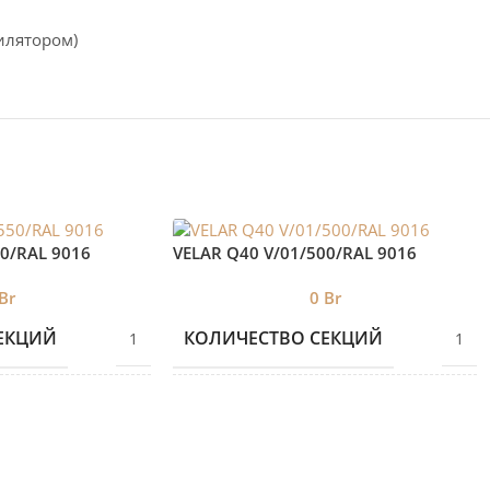
илятором)
50/RAL 9016
VELAR Q40 V/01/500/RAL 9016
Br
0
Br
ЕКЦИЙ
КОЛИЧЕСТВО СЕКЦИЙ
1
1
БРЕНД 2
VELAR
VELAR
Е
ДИЗАЙНЕРСКИЕ
Дизайнерские
Дизайнерские