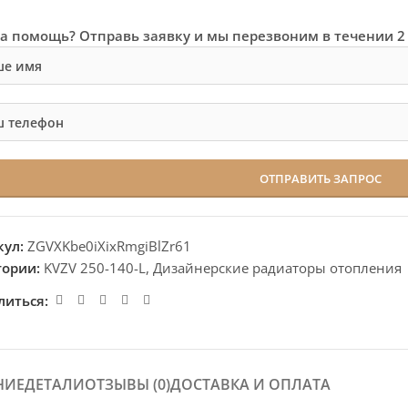
а помощь? Отправь заявку и мы перезвоним в течении 2
кул:
ZGVXKbe0iXixRmgiBlZr61
гории:
KVZV 250-140-L
,
Дизайнерские радиаторы отопления
литься:
НИЕ
ДЕТАЛИ
ОТЗЫВЫ (0)
ДОСТАВКА И ОПЛАТА