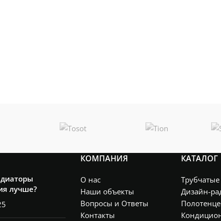
КОМПАНИЯ
КАТАЛОГ
адиаторы
О нас
Трубчатые
ия лучше?
Наши объекты
Дизайн-ра
Вопросы и Ответы
Полотенце
25
Контакты
Кондицио