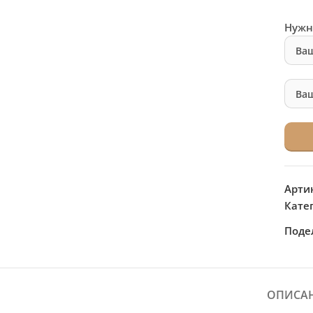
Нужн
Арти
Кате
Поде
ОПИСА