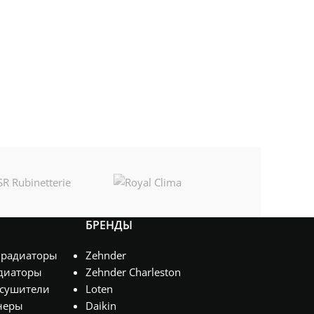
БРЕНДЫ
 радиаторы
Zehnder
диаторы
Zehnder Charleston
сушители
Loten
неры
Daikin