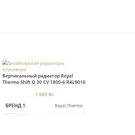
Вертикальный рад
Вертикальный радиатор Royal
Thermo Shift Q 30 
Thermo Shift Q 30 CV 1800-6 RAL9016
нижнее подключе
85
нижнее подключение
1 080
Br
БРЕНД 1
БРЕНД 1
Royal Thermo