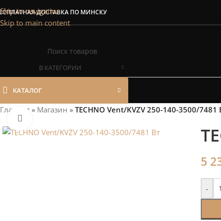
Сэкономим Ваш
Skip to navigation
ЕСПЛАТНАЯ ДОСТАВКА ПО МИНСКУ
Skip to main content
Рассчитаем мощность | П
В КАТЕГОРИИ
КАТАЛОГ
Главная
»
Магазин
»
TECHNO Vent/KVZV 250-140-3500/7481 
Нажмите, чтобы увеличить
TE
5 2
-