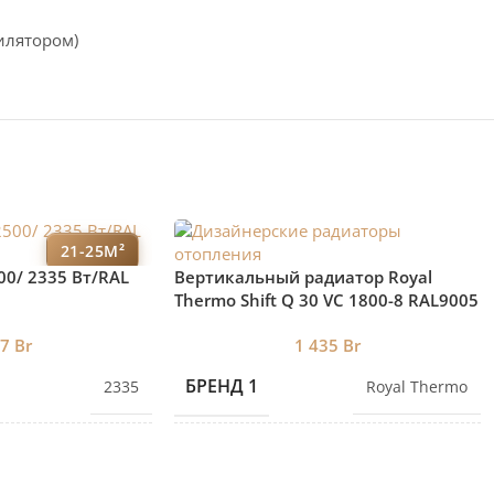
илятором)
21-25М²
00/ 2335 Bт/RAL
Вертикальный радиатор Royal
Thermo Shift Q 30 VС 1800-8 RAL9005
нижнее подключение
97
Br
1 435
Br
БРЕНД 1
2335
Royal Thermo
ЕКЦИЙ
7