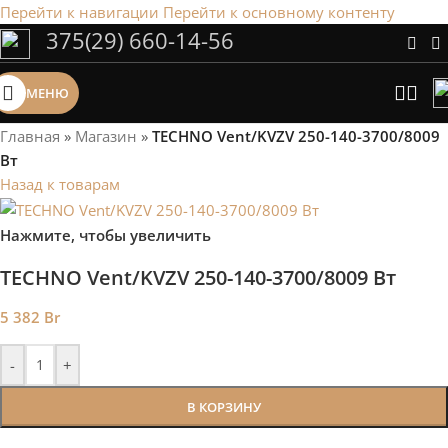
Перейти к навигации
Перейти к основному контенту
375(29) 660-14-56
Сэкономим Ваше время на подбор
радиаторов!
МЕНЮ
Рассчитаем мощность | Предложим от 3х вариантов | В
наличии и под заказ
Главная
»
Магазин
»
TECHNO Vent/KVZV 250-140-3700/8009
Скидки от 5%
Вт
Назад к товарам
Нажмите, чтобы увеличить
TECHNO Vent/KVZV 250-140-3700/8009 Вт
5 382
Br
-
+
В КОРЗИНУ