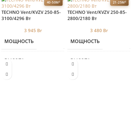
40-50М²
21-25М²
TECHNO Vent/KVZV 250-85-
TECHNO Vent/KVZV 250-85-
3100/4296 Вт
2800/2180 Вт
3 945
Br
3 480
Br
МОЩНОСТЬ
МОЩНОСТЬ
4296
ВЫСОТА
ВЫСОТА
85
ДЛИНА
ДЛИНА
3100
ШИРИНА
ШИРИНА
190
БРЕНД 2
БРЕНД 2
TECHNO
TE