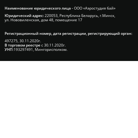
Наименование юридического лица -
ООО «Аэростудия бай»
Юридический адрес:
220053, Республика Беларусь, г.Минск,
ул. Нововиленская, дом 48, помещение 17
Регистрационный номер, дата регистрации, регистрирующий орган:
497275, 30.11.2020г.
В торговом реестре
с 30.11.2020г.
УНП
:193297491, Мингорисполком.
Сэкономьте Ваше время на подбор
радиаторов!
Позвоните и мы: - рассчитаем требуемую
мощность; - предложим от 3х вариантов в разном