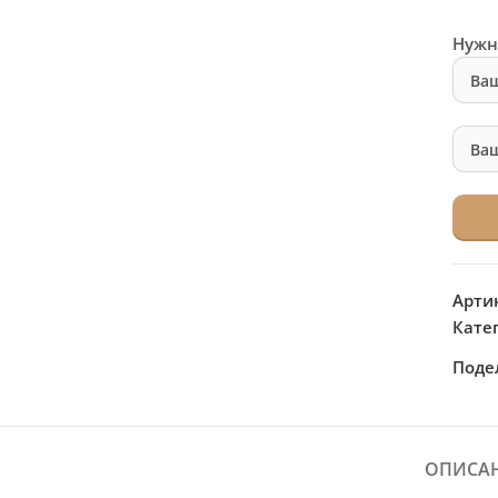
Нужн
Арти
Кате
Поде
ОПИСА