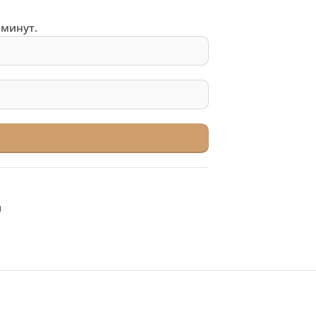
 минут.
я