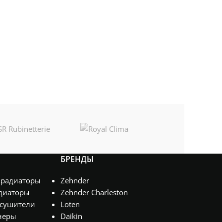
БРЕНДЫ
 радиаторы
Zehnder
диаторы
Zehnder Charleston
сушители
Loten
неры
Daikin