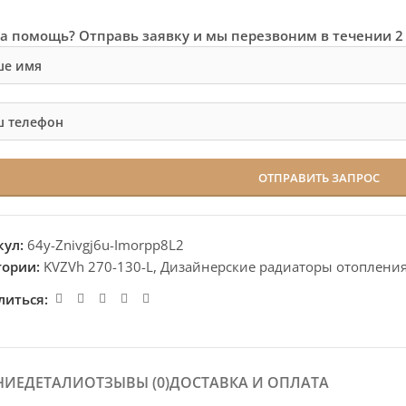
а помощь? Отправь заявку и мы перезвоним в течении 2
кул:
64y-Znivgj6u-Imorpp8L2
гории:
KVZVh 270-130-L
,
Дизайнерские радиаторы отоплени
литься:
НИЕ
ДЕТАЛИ
ОТЗЫВЫ (0)
ДОСТАВКА И ОПЛАТА