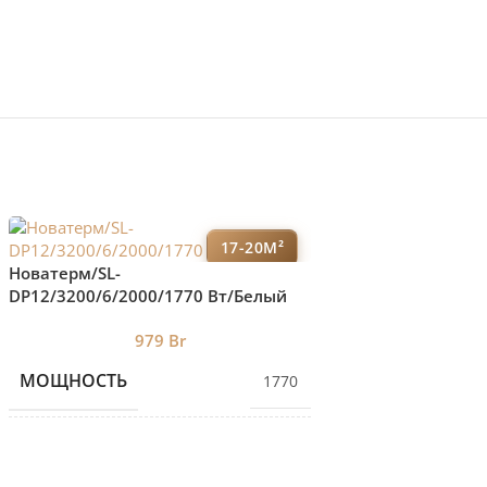
17-20М²
VELAR P60 V/01/25
Новатерм/SL-
DP12/3200/6/2000/1770 Вт/Белый
0
КОЛИЧЕСТВО С
979
Br
МОЩНОСТЬ
1770
БРЕНД 2
КОЛИЧЕСТВО СЕКЦИЙ
6
ДИЗАЙНЕРСКИЕ