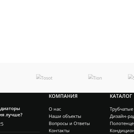
КОМПАНИЯ
КАТАЛОГ
адиаторы
О нас
Трубчатые
ия лучше?
Наши объекты
Дизайн-ра
Вопросы и Ответы
Полотенце
25
Контакты
Кондицио