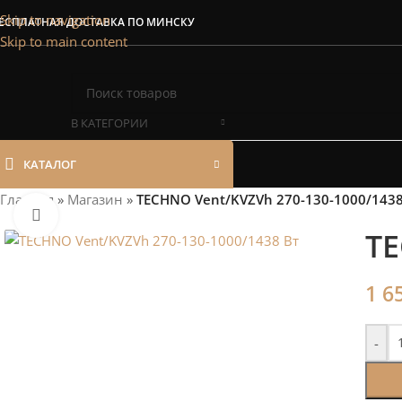
Сэкономим Ваш
Skip to navigation
ЕСПЛАТНАЯ ДОСТАВКА ПО МИНСКУ
Skip to main content
Рассчитаем мощность | П
В КАТЕГОРИИ
КАТАЛОГ
Главная
»
Магазин
»
TECHNO Vent/KVZVh 270-130-1000/1438
Нажмите, чтобы увеличить
TE
1 6
-