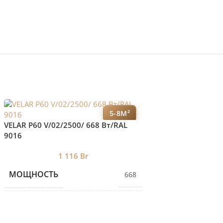
5-8М²
VELAR P60 V/01/25
VELAR P60 V/02/2500/ 668 Bт/RAL
9016
0
КОЛИЧЕСТВО С
1 116
Br
МОЩНОСТЬ
668
БРЕНД 2
КОЛИЧЕСТВО СЕКЦИЙ
2
ДИЗАЙНЕРСКИЕ