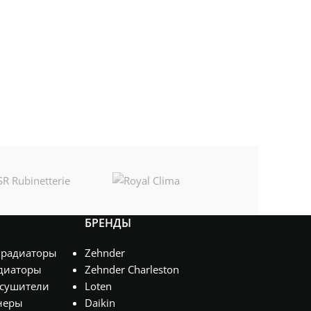
БРЕНДЫ
 радиаторы
Zehnder
диаторы
Zehnder Charleston
сушители
Loten
неры
Daikin