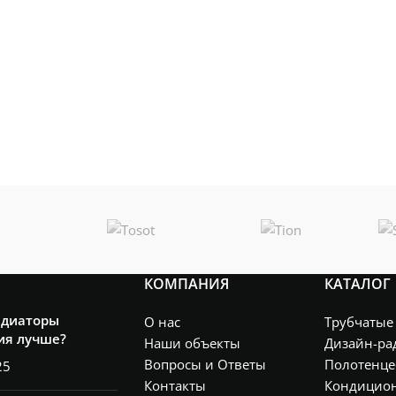
КОМПАНИЯ
КАТАЛОГ
адиаторы
О нас
Трубчатые
ия лучше?
Наши объекты
Дизайн-ра
Вопросы и Ответы
Полотенце
25
Контакты
Кондицио