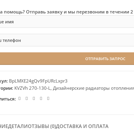
а помощь? Отправь заявку и мы перезвоним в течении 2
кул:
BpLMXE24gQv9FpURcLxpr3
гории:
KVZVh 270-130-L
,
Дизайнерские радиаторы отоплени
литься:
НИЕ
ДЕТАЛИ
ОТЗЫВЫ (0)
ДОСТАВКА И ОПЛАТА