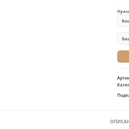
Нужн
Арти
Кате
Поде
ОПИСА