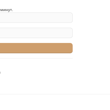
 минут.
я