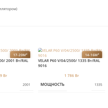
илятором)
17-20М²
14-16М²
00/ 2001 Bт/RAL
VELAR P60 V/04/2500/ 1335 Bт/RAL
9016
59
Br
1 786
Br
МОЩНОСТЬ
2001
1335
ЕКЦИЙ
КОЛИЧЕСТВО СЕКЦИЙ
6
4