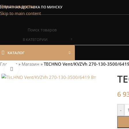
Сэкономим Ваш
Skip to navigation
ЕСПЛАТНАЯ ДОСТАВКА ПО МИНСКУ
Skip to main content
Рассчитаем мощность | П
В КАТЕГОРИИ
КАТАЛОГ
Главная
»
Магазин
»
TECHNO Vent/KVZVh 270-130-3500/6419
Нажмите, чтобы увеличить
TE
6 9
-