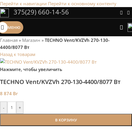
Перейти к навигации
Перейти к основному контенту
375(29) 660-14-56
Сэкономим Ваше время на подбор
радиаторов!
МЕНЮ
Рассчитаем мощность | Предложим от 3х вариантов | В
наличии и под заказ
Главная
»
Магазин
»
TECHNO Vent/KVZVh 270-130-
Скидки от 5%
4400/8077 Вт
Назад к товарам
Нажмите, чтобы увеличить
TECHNO Vent/KVZVh 270-130-4400/8077 Вт
8 874
Br
-
+
В КОРЗИНУ