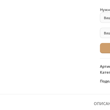
Нужн
Арти
Кате
Поде
ОПИСА