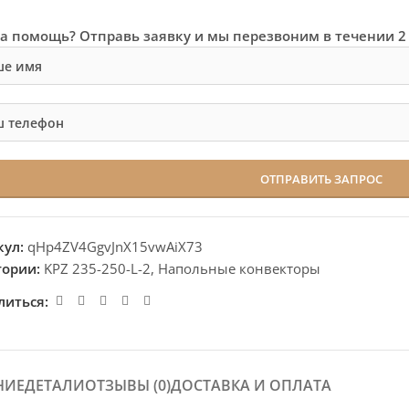
а помощь? Отправь заявку и мы перезвоним в течении 2
кул:
qHp4ZV4GgvJnX15vwAiX73
гории:
KPZ 235-250-L-2
,
Напольные конвекторы
литься:
НИЕ
ДЕТАЛИ
ОТЗЫВЫ (0)
ДОСТАВКА И ОПЛАТА