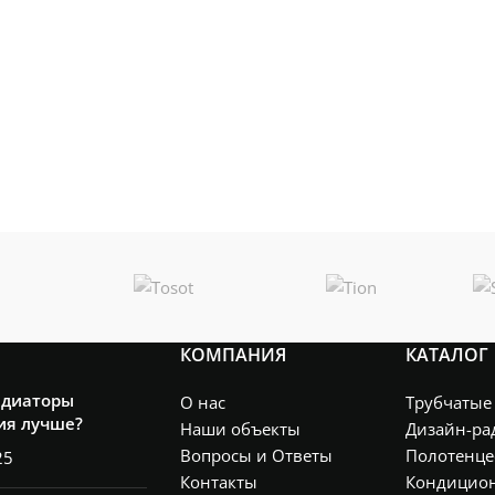
КОМПАНИЯ
КАТАЛОГ
адиаторы
О нас
Трубчатые
ия лучше?
Наши объекты
Дизайн-ра
Вопросы и Ответы
Полотенце
25
Контакты
Кондицио