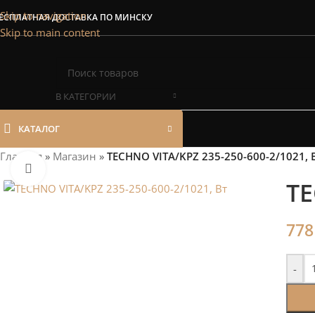
Сэкономим Ваш
Skip to navigation
ЕСПЛАТНАЯ ДОСТАВКА ПО МИНСКУ
Skip to main content
Рассчитаем мощность | П
В КАТЕГОРИИ
КАТАЛОГ
Главная
»
Магазин
»
TECHNO VITA/KPZ 235-250-600-2/1021, 
Нажмите, чтобы увеличить
TE
77
-