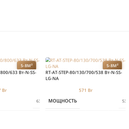
5-8М²
5-8М²
/800/633 Вт-N-SS-
RT-AT-STEP-80/130/700/538 Вт-N-SS-
LG-NA
7
Br
571
Br
МОЩНОСТЬ
633
538
ВЫСОТА
80
80