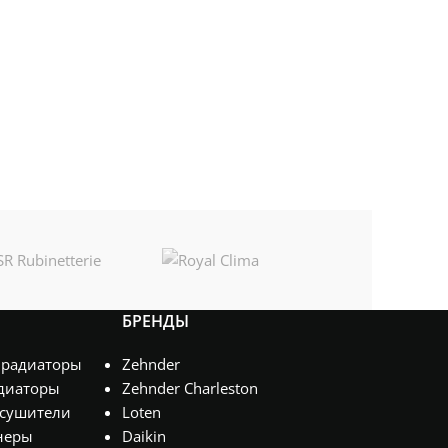
БРЕНДЫ
 радиаторы
Zehnder
диаторы
Zehnder Charleston
сушители
Loten
неры
Daikin