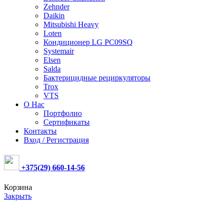
Zehnder
Daikin
Mitsubishi Heavy
Loten
Кондиционер LG PC09SQ
Systemair
Elsen
Salda
Бактерицидные рециркуляторы
Trox
VTS
О Нас
Портфолио
Сертификаты
Контакты
Вход / Регистрация
+375(29) 660-14-56
Корзина
Закрыть