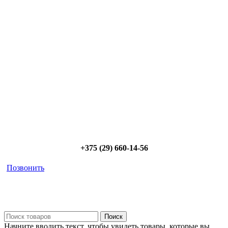
Сэкономьте Ваше время на подбор
радиаторов!
Позвоните и мы: - рассчитаем требуемую мощность; -
предложим от 3х вариантов в разном дизайне и ценовом
диапазоне; - большой выбор в наличии и под заказ;
Позвоните сейчас и получите скидку от
5%
+375 (29) 660-14-56
Позвонить
Поиск
Начните вводить текст, чтобы увидеть товары, которые вы