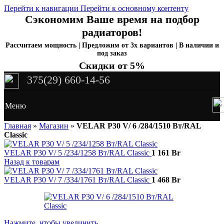
Перейти к навигации
Перейти к основному контенту
Сэкономим Ваше время на подбор
радиаторов!
Рассчитаем мощность | Предложим от 3х вариантов | В наличии и
под заказ
Скидки от 5%
375(29) 660-14-56
Меню
Главная
»
Магазин
»
VELAR P30 V/ 6 /284/1510 Вт/RAL
Classic
VELAR P30 V/ 5 /234/1258 Вт/RAL Classic
1 161
Br
Назад к товарам
VELAR P30 V/ 7 /334/1761 Вт/RAL Classic
1 468
Br
Нажмите, чтобы увеличить