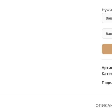
Нужн
Арти
Кате
Поде
ОПИСА