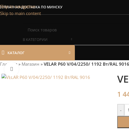
Сэкономим Ваш
Skip to navigation
ЕСПЛАТНАЯ ДОСТАВКА ПО МИНСКУ
Skip to main content
Рассчитаем мощность | П
В КАТЕГОРИИ
КАТАЛОГ
Главная
»
Магазин
»
VELAR P60 V/04/2250/ 1192 Bт/RAL 901
Нажмите, чтобы увеличить
VE
1 4
-