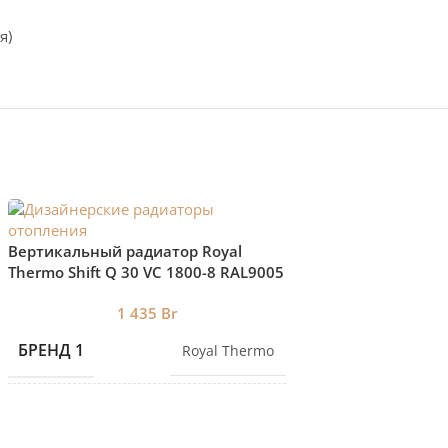
я)
Вертикальный рад
Вертикальный радиатор Royal
Thermo Shift Q 30 
Thermo Shift Q 30 VС 1800-8 RAL9005
нижнее подключе
85
нижнее подключение
1 435
Br
БРЕНД 1
БРЕНД 1
Royal Thermo