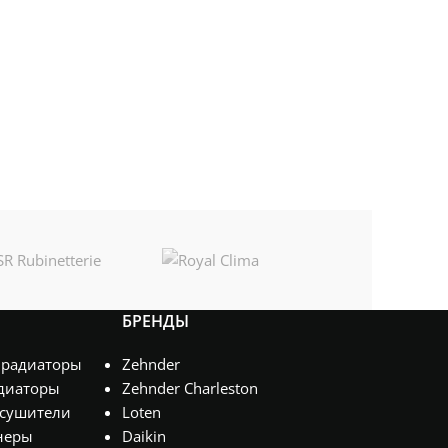
БРЕНДЫ
 радиаторы
Zehnder
диаторы
Zehnder Charleston
сушители
Loten
неры
Daikin