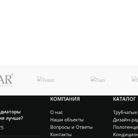
КОМПАНИЯ
КАТАЛОГ
адиаторы
О нас
Трубчатые
ия лучше?
Наши объекты
Дизайн-ра
Вопросы и Ответы
Полотенце
25
Контакты
Кондицио