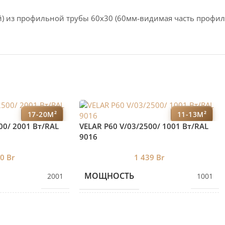
) из профильной трубы 60х30 (60мм-видимая часть профил
17-20М²
11-13М²
00/ 2001 Bт/RAL
VELAR P60 V/03/2500/ 1001 Bт/RAL
9016
40
Br
1 439
Br
МОЩНОСТЬ
2001
1001
ЕКЦИЙ
КОЛИЧЕСТВО СЕКЦИЙ
6
3