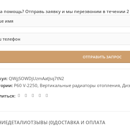
а помощь? Отправь заявку и мы перезвоним в течении 2
кул:
QWjjSOWDjUzmAatJsq7tN2
гории:
P60 V-2250
,
Вертикальные радиаторы отопления
,
Диз
литься:
НИЕ
ДЕТАЛИ
ОТЗЫВЫ (0)
ДОСТАВКА И ОПЛАТА