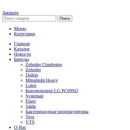
Закрыть
Поиск
Меню
Категории
Главная
Каталог
Новости
Бренды
Zehnder Charleston
Zehnder
Daikin
Mitsubishi Heavy
Loten
Кондиционер LG PC09SQ
Systemair
Elsen
Salda
Бактерицидные рециркуляторы
Trox
VTS
О Нас