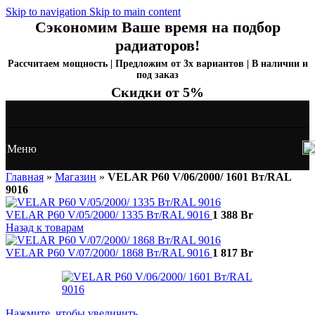
Skip to navigation
Skip to main content
Сэкономим Ваше время на подбор
радиаторов!
Рассчитаем мощность | Предложим от 3х вариантов | В наличии и
под заказ
Скидки от 5%
Меню
Главная
»
Магазин
»
VELAR P60 V/06/2000/ 1601 Bт/RAL
9016
VELAR P60 V/05/2000/ 1335 Bт/RAL 9016
1 388
Br
Назад к товарам
VELAR P60 V/07/2000/ 1868 Bт/RAL 9016
1 817
Br
Нажмите, чтобы увеличить