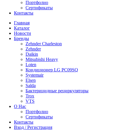
Портфолио
Сертификаты
Контакты
Главная
Каталог
Новости
Бренды
Zehnder Charleston
Zehnder
Daikin
Mitsubishi Heavy
Loten
Кондиционер LG PC09SQ
Systemair
Elsen
Salda
Бактерицидные рециркуляторы
Trox
VTS
О Нас
Портфолио
Сертификаты
Контакты
Вход / Регистрация