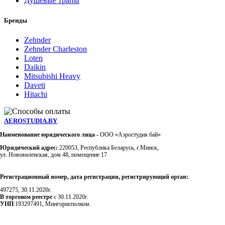
Душевые трапы
Бренды
Zehnder
Zehnder Charleston
Loten
Daikin
Mitsubishi Heavy
Daveti
Hitachi
AEROSTUDIA.BY
Наименование юридического лица -
ООО «Аэростудия бай»
Юридический адрес:
220053, Республика Беларусь, г.Минск,
ул. Нововиленская, дом 48, помещение 17
Регистрационный номер, дата регистрации, регистрирующий орган:
497275, 30.11.2020г.
В торговом реестре
с 30.11.2020г.
УНП
:193297491, Мингорисполком.