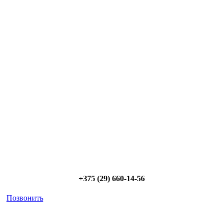
Сэкономьте Ваше время на подбор
радиаторов!
Позвоните и мы: - рассчитаем требуемую мощность; -
предложим от 3х вариантов в разном дизайне и ценовом
диапазоне; - большой выбор в наличии и под заказ;
Позвоните сейчас и получите скидку от
5%
+375 (29) 660-14-56
Позвонить