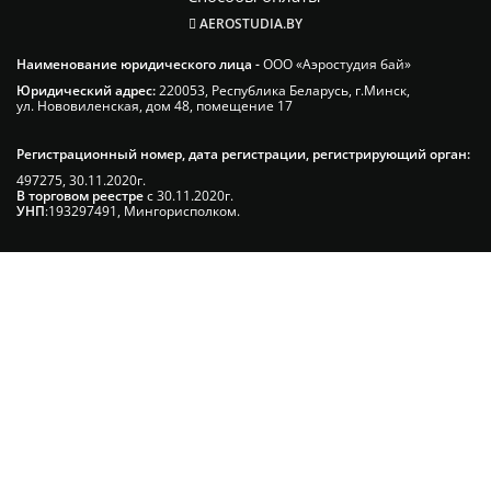
AEROSTUDIA.BY
Наименование юридического лица -
ООО «Аэростудия бай»
Юридический адрес:
220053, Республика Беларусь, г.Минск,
ул. Нововиленская, дом 48, помещение 17
Регистрационный номер, дата регистрации, регистрирующий орган:
497275, 30.11.2020г.
В торговом реестре
с 30.11.2020г.
УНП
:193297491, Мингорисполком.
Сэкономьте Ваше время на подбор
радиаторов!
Позвоните и мы: - рассчитаем требуемую