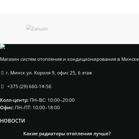
ПЛОЩАДЬ
11-13
(10 секции)
ПОМЕЩЕНИЯ
м²
2,06кВт
,
H1500*L580
КОЛИЧЕСТВО
(12 секции)
СЕКЦИЙ
2,48кВт
,
H1750*L180
(4 секции)
0,96кВт
,
H1750*L280
(6 секции)
1,44кВт
,
Магазин систем отопления и кондиционирования в Минске
H1750*L380
(8 секции)
1,90кВт
,
г. Минск ул. Короля 9, офис 25, 6 этаж
H1750*L480
(10 секции)
+375 (29) 660-14-56
2,34кВт
,
H1750*L580
(12 секции)
Колл-центр:
ПН–ВС: 10:00–20:00​
2,89кВт
,
Офис:
ПН–ПТ: 10:00–18:00
H2000*L180
(4 секции)
1,10кВт
,
НОВОСТИ
H2000*L280
(6 секции)
Какие радиаторы отопления лучше?
1,65кВт
,