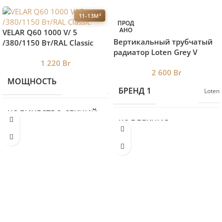
11-13М²
ПРОД
АНО
VELAR Q60 1000 V/ 5
Вертикальный трубчатый
/380/1150 Вт/RAL Classic
радиатор Loten ‎Grey V
(высота 175 см, 12 секций)
1 220
Br
2 600
Br
МОЩНОСТЬ
1150
БРЕНД 1
Loten
КОЛИЧЕСТВО СЕКЦИЙ
5
КОЛЛЕКЦИЯ
Loten
ВЫСОТА
1000
H1000*L180
(4 секции)
0,55 кВт
,
ДЛИНА
380
H1000*L280
(6 секции)
0,82кВт
,
H1000*L380
ГЛУБИНА
90
(8 секции)
1,08кВт
,