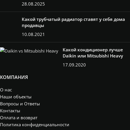
H2000*L380
28.08.2025
(8 секции)
2,17кВт
,
H2000*L480
Какой трубчатый радиатор ставят у себя дома
(10 секции)
продавцы
2,5кВт
,
H750*L180
10.08.2021
(4 секции)
,
H750*L280
(6 секции)
,
Какой кондиционер лучше
H750*L380
(8 секции)
,
Daikin или Mitsubishi Heavy
H750*L480
17.09.2020
(10 секции)
,
H750*L580
(12 секции)
КОМПАНИЯ
О нас
Наши объекты
Вопросы и Ответы
Контакты
Оплата и возврат
Политика конфиденциальности