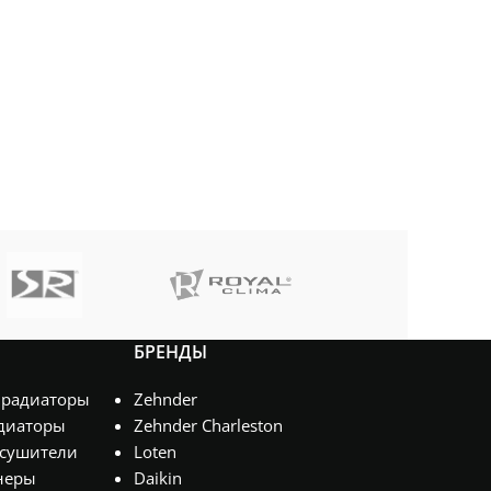
БРЕНДЫ
 радиаторы
Zehnder
диаторы
Zehnder Charleston
сушители
Loten
неры
Daikin