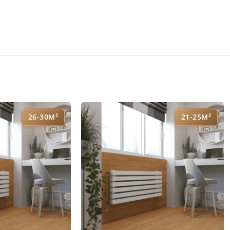
26-30М²
21-25М²