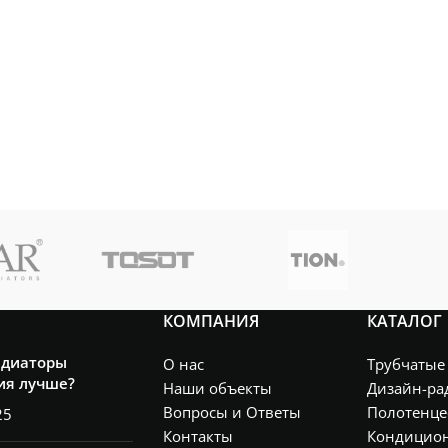
КОМПАНИЯ
КАТАЛОГ
адиаторы
О нас
Трубчатые
ия лучше?
Наши объекты
Дизайн-ра
Вопросы и Ответы
Полотенце
25
Контакты
Кондицио