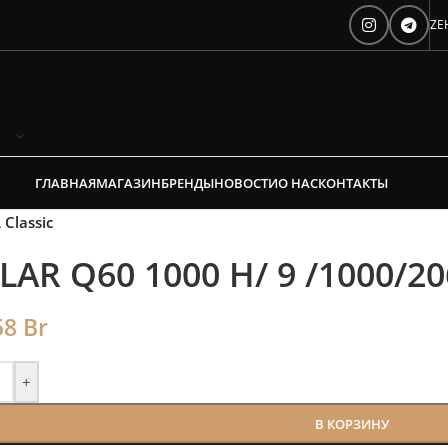
е время на подбор ради
ZE
редложим от 3х вариантов | В наличии
Скидки от 5%
ГЛАВНАЯ
МАГАЗИН
БРЕНДЫ
НОВОСТИ
О НАС
КОНТАКТЫ
Classic
LAR Q60 1000 H/ 9 /1000/20
58
Br
+
В КОРЗИНУ