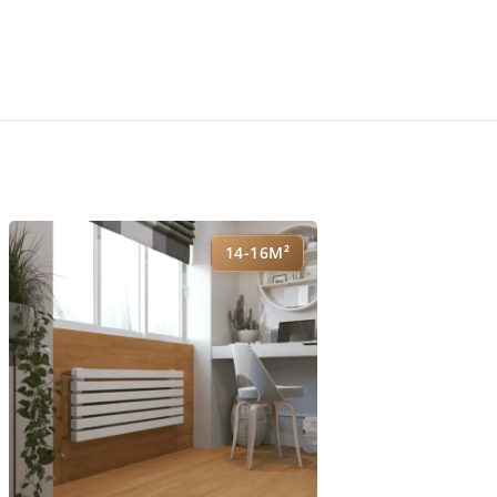
14-16М²