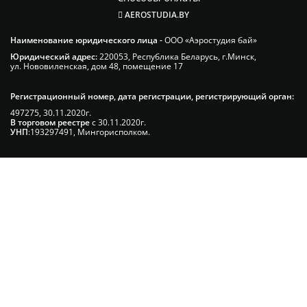
AEROSTUDIA.BY
Наименование юридического лица -
ООО «Аэростудия бай»
Юридический адрес:
220053, Республика Беларусь, г.Минск,
ул. Нововиленская, дом 48, помещение 17
Регистрационный номер, дата регистрации, регистрирующий орган:
497275, 30.11.2020г.
В торговом реестре
с 30.11.2020г.
УНП
:193297491, Мингорисполком.
Сэкономьте Ваше время на подбор
радиаторов!
Позвоните и мы: - рассчитаем требуемую