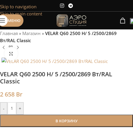
Skip to navigation
Сэкономим Ваше время на подбор
Skip to main content
радиаторов!
МЕНЮ
Рассчитаем мощность | Предложим от 3х вариантов | В
наличии и под заказ
Главная
»
Магазин
»
VELAR Q60 2500 H/ 5 /2500/2869
Скидки от 5%
Вт/RAL Classic
Нажмите, чтобы увеличить
VELAR Q60 2500 H/ 5 /2500/2869 Вт/RAL
Classic
2 658
Br
-
+
В КОРЗИНУ