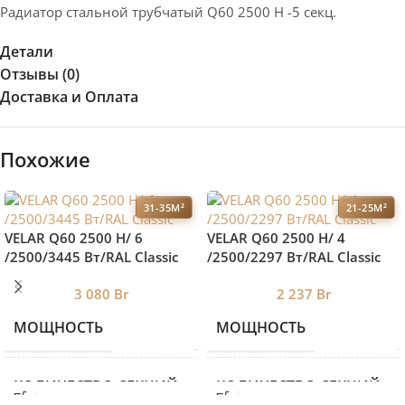
Радиатор стальной трубчатый Q60 2500 H -5 секц.
Детали
Отзывы (0)
Доставка и Оплата
Похожие
31-35М²
21-25М²
VELAR Q60 2500 H/ 6
VELAR Q60 2500 H/ 4
/2500/3445 Вт/RAL Classic
/2500/2297 Вт/RAL Classic
3 080
Br
2 237
Br
МОЩНОСТЬ
МОЩНОСТЬ
3445
КОЛИЧЕСТВО СЕКЦИЙ
КОЛИЧЕСТВО СЕКЦИЙ
6