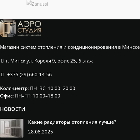
НАПОЛЬНЫЕ И
НАПОЛЬНЫЕ И
VELAR
НИЗКИЕ РАДИАТОРЫ
НИЗКИЕ РАДИАТОРЫ
ПЛОЩАДЬ
ПЛОЩАДЬ
31-35
ПОМЕЩЕНИЯ
ПОМЕЩЕНИЯ
м²
Магазин систем отопления и кондиционирования в Минске
г. Минск ул. Короля 9, офис 25, 6 этаж
+375 (29) 660-14-56
Колл-центр:
ПН–ВС: 10:00–20:00​
Офис:
ПН–ПТ: 10:00–18:00
НОВОСТИ
Какие радиаторы отопления лучше?
28.08.2025