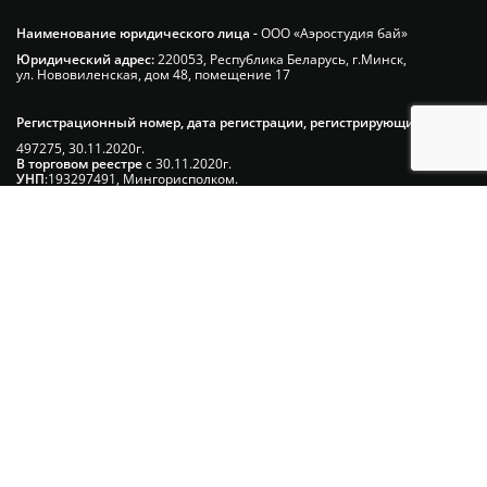
Наименование юридического лица -
ООО «Аэростудия бай»
Юридический адрес:
220053, Республика Беларусь, г.Минск,
ул. Нововиленская, дом 48, помещение 17
Регистрационный номер, дата регистрации, регистрирующий орган:
497275, 30.11.2020г.
В торговом реестре
с 30.11.2020г.
УНП
:193297491, Мингорисполком.
Сэкономьте Ваше время на подбор
радиаторов!
Позвоните и мы: - рассчитаем требуемую
мощность; - предложим от 3х вариантов в разном