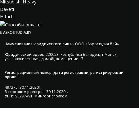
Mitsubishi Heavy
Daveti
Hitachi
AEROSTUDIA.BY
Наименование юридического лица -
ООО «Аэростудия бай»
Юридический адрес:
220053, Республика Беларусь, г.Минск,
ул. Нововиленская, дом 48, помещение 17
Регистрационный номер, дата регистрации, регистрирующий
орган:
497275, 30.11.2020г.
В торговом реестре
с 30.11.2020г.
УНП
:193297491, Мингорисполком.
Сэкономьте Ваше время на подбор