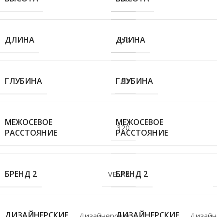
ДЛИНА
ДЛИНА
750
ГЛУБИНА
ГЛУБИНА
87
МЕЖОСЕВОЕ
МЕЖОСЕВОЕ
320
РАССТОЯНИЕ
РАССТОЯНИЕ
БРЕНД 2
БРЕНД 2
VELAR
ДИЗАЙНЕРСКИЕ
ДИЗАЙНЕРСКИЕ
Дизайнерские
Дизайн