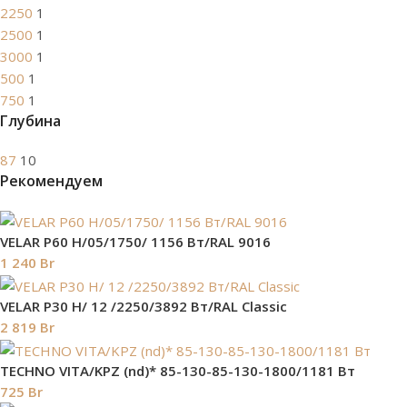
2250
1
2500
1
3000
1
500
1
750
1
Глубина
87
10
Рекомендуем
VELAR P60 H/05/1750/ 1156 Bт/RAL 9016
1 240
Br
VELAR P30 H/ 12 /2250/3892 Вт/RAL Classic
2 819
Br
TECHNO VITA/KPZ (nd)* 85-130-85-130-1800/1181 Вт
725
Br