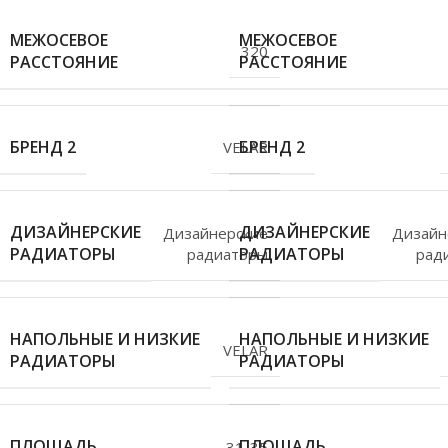
МЕЖОСЕВОЕ
МЕЖОСЕВОЕ
320
РАССТОЯНИЕ
РАССТОЯНИЕ
БРЕНД 2
БРЕНД 2
VELAR
ДИЗАЙНЕРСКИЕ
ДИЗАЙНЕРСКИЕ
Дизайнерские
Дизайн
РАДИАТОРЫ
РАДИАТОРЫ
радиаторы
рад
НАПОЛЬНЫЕ И НИЗКИЕ
НАПОЛЬНЫЕ И НИЗКИЕ
VELAR
РАДИАТОРЫ
РАДИАТОРЫ
ПЛОЩАДЬ
ПЛОЩАДЬ
31-35