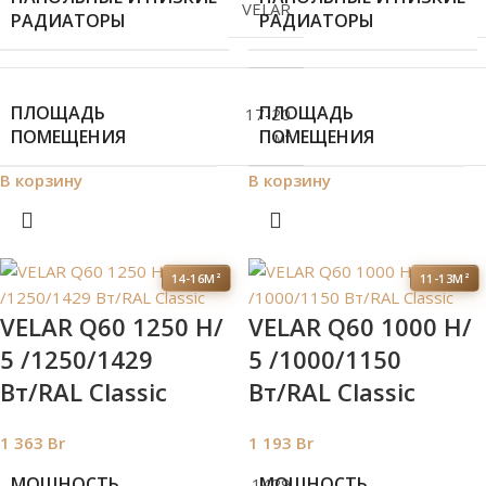
VELAR
РАДИАТОРЫ
РАДИАТОРЫ
ПЛОЩАДЬ
ПЛОЩАДЬ
17-20
ПОМЕЩЕНИЯ
ПОМЕЩЕНИЯ
м²
В корзину
В корзину
14-16М²
11-13М²
VELAR Q60 1250 H/
VELAR Q60 1000 H/
5 /1250/1429
5 /1000/1150
Вт/RAL Classic
Вт/RAL Classic
1 363
Br
1 193
Br
МОЩНОСТЬ
МОЩНОСТЬ
1429