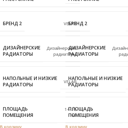
БРЕНД 2
БРЕНД 2
VELAR
ДИЗАЙНЕРСКИЕ
ДИЗАЙНЕРСКИЕ
Дизайнерские
Дизайн
РАДИАТОРЫ
РАДИАТОРЫ
радиаторы
рад
НАПОЛЬНЫЕ И НИЗКИЕ
НАПОЛЬНЫЕ И НИЗКИЕ
VELAR
РАДИАТОРЫ
РАДИАТОРЫ
ПЛОЩАДЬ
ПЛОЩАДЬ
14-16
ПОМЕЩЕНИЯ
ПОМЕЩЕНИЯ
м²
В корзину
В корзину