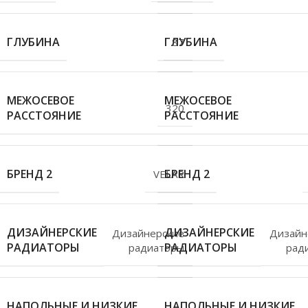
ГЛУБИНА
ГЛУБИНА
87
МЕЖОСЕВОЕ
МЕЖОСЕВОЕ
320
РАССТОЯНИЕ
РАССТОЯНИЕ
БРЕНД 2
БРЕНД 2
VELAR
ДИЗАЙНЕРСКИЕ
ДИЗАЙНЕРСКИЕ
Дизайнерские
Дизайн
РАДИАТОРЫ
РАДИАТОРЫ
радиаторы
рад
НАПОЛЬНЫЕ И НИЗКИЕ
НАПОЛЬНЫЕ И НИЗКИЕ