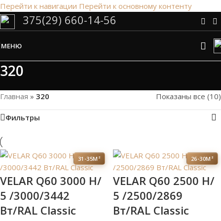
Перейти к навигации
Перейти к основному контенту
375(29) 660-14-56
Сэкономим Ваше время на подбор
радиаторов!
МЕНЮ
Рассчитаем мощность | Предложим от 3х вариантов | В
наличии и под заказ
320
Скидки от 5%
Главная
»
320
Показаны все (10)
Фильтры
31-35М²
26-30М²
VELAR Q60 3000 H/
VELAR Q60 2500 H/
5 /3000/3442
5 /2500/2869
Вт/RAL Classic
Вт/RAL Classic