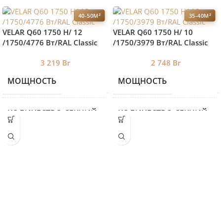
40-50М²
35-40М²
VELAR Q60 1750 H/ 12
VELAR Q60 1750 H/ 10
/1750/4776 Вт/RAL Classic
/1750/3979 Вт/RAL Classic
3 219
Br
2 748
Br
МОЩНОСТЬ
МОЩНОСТЬ
4776
КОЛИЧЕСТВО СЕКЦИЙ
КОЛИЧЕСТВО СЕКЦИЙ
16
ВЫСОТА
ВЫСОТА
940
ДЛИНА
ДЛИНА
1750
ГЛУБИНА
ГЛУБИНА
87