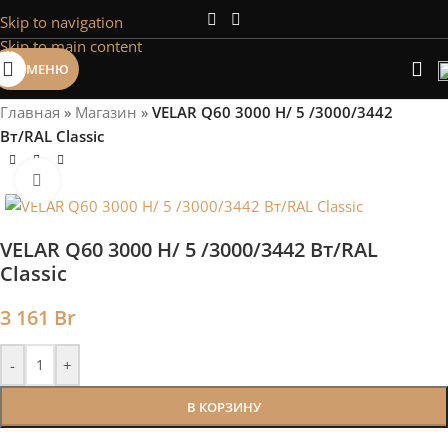
Skip to navigation
Сэкономим Ваше время на подбор
Skip to main content
радиаторов!
МЕНЮ
Рассчитаем мощность | Предложим от 3х вариантов | В
наличии и под заказ
Главная
»
Магазин
»
VELAR Q60 3000 H/ 5 /3000/3442
Скидки от 5%
Вт/RAL Classic
Нажмите, чтобы увеличить
VELAR Q60 3000 H/ 5 /3000/3442 Вт/RAL
Classic
3 161
Br
-
+
В КОРЗИНУ