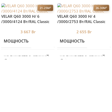
21-25М²
26-30М²
VELAR Q60 3000 H/ 6
VELAR Q60 3000 H/ 4
/3000/4124 Вт/RAL Classic
/3000/2753 Вт/RAL Classic
3 667
Br
2 655
Br
МОЩНОСТЬ
МОЩНОСТЬ
2398
КОЛИЧЕСТВО СЕКЦИЙ
КОЛИЧЕСТВО СЕКЦИЙ
6
ВЫСОТА
ВЫСОТА
460
ДЛИНА
ДЛИНА
3000
ГЛУБИНА
ГЛУБИНА
87