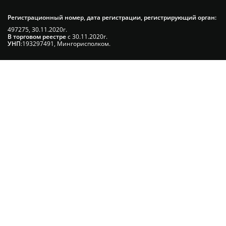
Регистрационный номер, дата регистрации, регистрирующий орган:
497275, 30.11.2020г.
В торговом реестре
с 30.11.2020г.
УНП
:193297491, Мингорисполком.
Сэкономьте Ваше время на подбор
радиаторов!
Позвоните и мы: - рассчитаем требуемую
мощность; - предложим от 3х вариантов в разном
дизайне и ценовом диапазоне; - большой выбор
в наличии и под заказ;