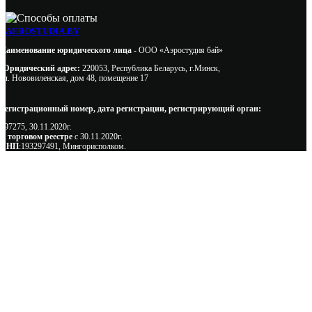
AEROSTUDIA.BY
Наименование юридического лица -
ООО «Аэростудия бай»
Юридический адрес:
220053, Республика Беларусь, г.Минск,
ул. Нововиленская, дом 48, помещение 17
Регистрационный номер, дата регистрации, регистрирующий орган:
497275, 30.11.2020г.
В торговом реестре
с 30.11.2020г.
УНП
:193297491, Мингорисполком.
Сэкономьте Ваше время на подбор
радиаторов!
Позвоните и мы: - рассчитаем требуемую мощность; -