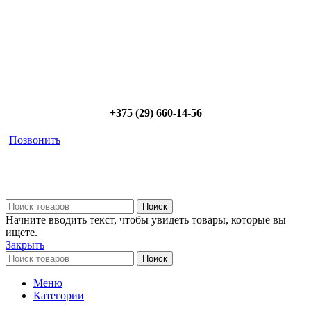
предложим от 3х вариантов в разном дизайне и ценовом
диапазоне; - большой выбор в наличии и под заказ;
Позвоните сейчас и получите скидку от
5%
+375 (29) 660-14-56
Позвонить
Поиск
Начните вводить текст, чтобы увидеть товары, которые вы
ищете.
Закрыть
Поиск
Меню
Категории