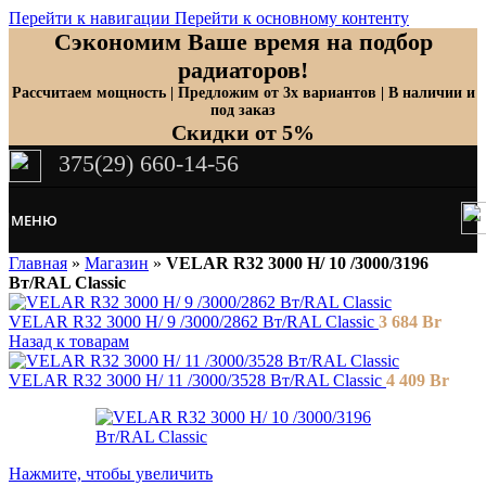
Перейти к навигации
Перейти к основному контенту
Сэкономим Ваше время на подбор
радиаторов!
Рассчитаем мощность | Предложим от 3х вариантов | В наличии и
под заказ
Скидки от 5%
375(29) 660-14-56
МЕНЮ
Главная
»
Магазин
»
VELAR R32 3000 H/ 10 /3000/3196
Вт/RAL Classic
VELAR R32 3000 H/ 9 /3000/2862 Вт/RAL Classic
3 684
Br
Назад к товарам
VELAR R32 3000 H/ 11 /3000/3528 Вт/RAL Classic
4 409
Br
Нажмите, чтобы увеличить