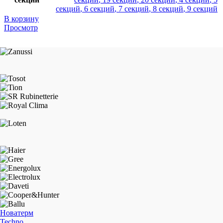
секций
,
6 секций
,
7 секций
,
8 секций
,
9 секций
В корзину
Просмотр
Новатерм
Techno