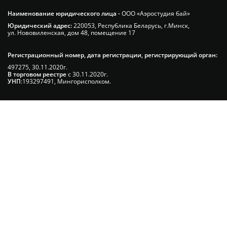
Наименование юридического лица -
ООО «Аэростудия бай»
Юридический адрес:
220053, Республика Беларусь, г.Минск,
ул. Нововиленская, дом 48, помещение 17
Регистрационный номер, дата регистрации, регистрирующий орган:
497275, 30.11.2020г.
В торговом реестре
с 30.11.2020г.
УНП
:193297491, Мингорисполком.
Сэкономьте Ваше время на подбор
радиаторов!
Позвоните и мы: - рассчитаем требуемую
мощность; - предложим от 3х вариантов в разном