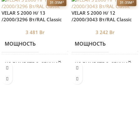
31-35М²
31-35М²
VELAR S 2000 H/ 13
VELAR S 2000 H/ 12
/2000/3296 Вт/RAL Classic
/2000/3043 Вт/RAL Classic
3 481
Br
3 242
Br
МОЩНОСТЬ
МОЩНОСТЬ
3296
КОЛИЧЕСТВО СЕКЦИЙ
КОЛИЧЕСТВО СЕКЦИЙ
13
ВЫСОТА
ВЫСОТА
630
ДЛИНА
ДЛИНА
2000
ГЛУБИНА
ГЛУБИНА
76