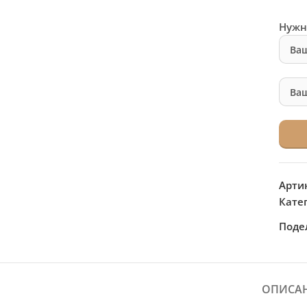
Нужн
Арти
Кате
Поде
ОПИСА