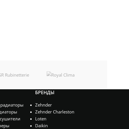
БРЕНДЫ
 радиаторы
Zehnder
диаторы
Zehnder Charleston
сушители
Loten
неры
Daikin