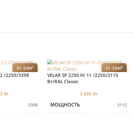
31-35М²
31-35М²
12 /2250/3398
VELAR SP 2250 H/ 11 /2250/3115
Вт/RAL Classic
83
Br
3 686
Br
МОЩНОСТЬ
3398
3115
ЕКЦИЙ
КОЛИЧЕСТВО СЕКЦИЙ
16
11