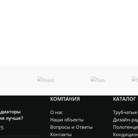
КОМПАНИЯ
КАТАЛОГ
адиаторы
О нас
Трубчатые
ия лучше?
Наши объекты
Дизайн-ра
Вопросы и Ответы
Полотенце
25
Контакты
Кондицио