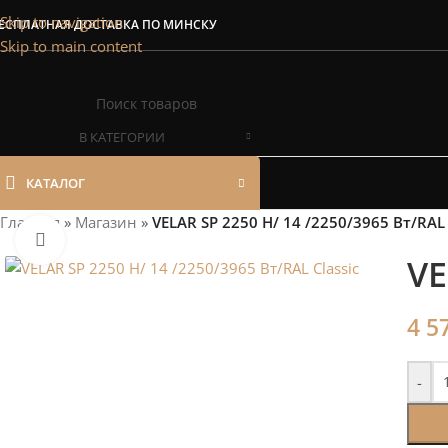
Сэкономим Ваш
Skip to navigation
ЕСПЛАТНАЯ ДОСТАВКА ПО МИНСКУ
Skip to main content
Рассчитаем мощность | П
В КАТЕГОРИИ
КАТАЛОГ
Главная
»
Магазин
»
VELAR SP 2250 H/ 14 /2250/3965 Вт/RAL 
Нажмите, чтобы увеличить
VE
4 5
-