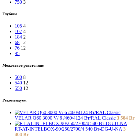
750
3
Глубина
105
4
107
4
184
2
68
12
76
12
95
1
Межосевое расстояние
500
8
540
12
550
12
Рекомендуем
VELAR Q60 3000 V/ 6 /460/4124 Вт/RAL Classic
3 584
Br
RT-AT-INTELBOX-90/250/2700/4 540 Вт-DG-U-NA
3
404
Br