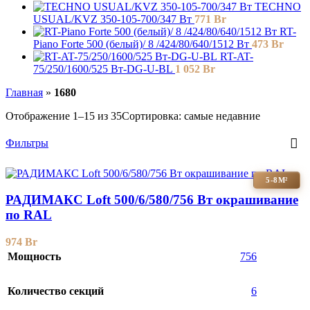
TECHNO
USUAL/KVZ 350-105-700/347 Вт
771
Br
RT-
Piano Forte 500 (белый)/ 8 /424/80/640/1512 Вт
473
Br
RT-AT-
75/250/1600/525 Вт-DG-U-BL
1 052
Br
Главная
»
1680
Отображение 1–15 из 35
Сортировка: самые недавние
Фильтры
5-8М²
РАДИМАКС Loft 500/6/580/756 Вт окрашивание
по RAL
974
Br
Мощность
756
Количество секций
6