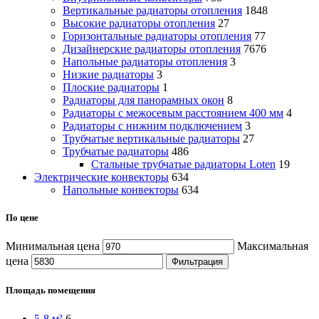
Вертикальные радиаторы отопления
1848
Высокие радиаторы отопления
27
Горизонтальные радиаторы отопления
77
Дизайнерские радиаторы отопления
7676
Напольные радиаторы отопления
3
Низкие радиаторы
3
Плоские радиаторы
1
Радиаторы для панорамных окон
8
Радиаторы с межосевым расстоянием 400 мм
4
Радиаторы с нижним подключением
3
Трубчатые вертикальные радиаторы
27
Трубчатые радиаторы
486
Cтальные трубчатые радиаторы Loten
19
Электрические конвекторы
634
Напольные конвекторы
634
По цене
Минимальная цена
Максимальная
цена
Фильтрация
Площадь помещения
5-8 м²
6