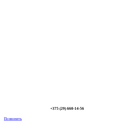
Сэкономьте Ваше время на подбор
радиаторов!
Позвоните и мы: - рассчитаем требуемую мощность; -
предложим от 3х вариантов в разном дизайне и ценовом
диапазоне; - большой выбор в наличии и под заказ;
Позвоните сейчас и получите скидку от
5%
+375 (29) 660-14-56
Позвонить