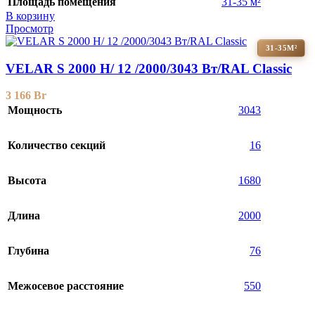
Площадь помещения
31-35 м²
В корзину
Просмотр
31-35М²
VELAR S 2000 H/ 12 /2000/3043 Вт/RAL Classic
3 166
Br
Мощность
3043
Количество секций
16
Высота
1680
Длина
2000
Глубина
76
Межосевое расстояние
550