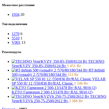
Межосевое расстояние
1934
20
Тип подключения
1270
6
5510
1
V001
13
Рекомендуем
TECHNO
Vent/KVZV 350-85-3500/6124 Вт
5 451
Br
RT-Infiniti
500 (серый)/ 2 /570/80/180/344 Вт
112
Br
VELAR
SP 550 H/ 12 /550/836 Вт/RAL Classic
1 546
Br
KZTO Гармония 2 500-13/1478 Вт/ RAL 9016 (2)
TECHNO
Vent/KVZVh 250-75-2500/2612 Вт
3 388
Br