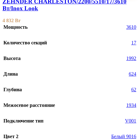
ZEHNDER CHARLESTON/2200/5510/17/3610
Вт/Inox Look
4 832
Br
Мощность
3610
Количество секций
17
Высота
1992
Длина
624
Глубина
62
Межосевое расстояние
1934
Подключение тип
V001
Цвет 2
Белый 9016