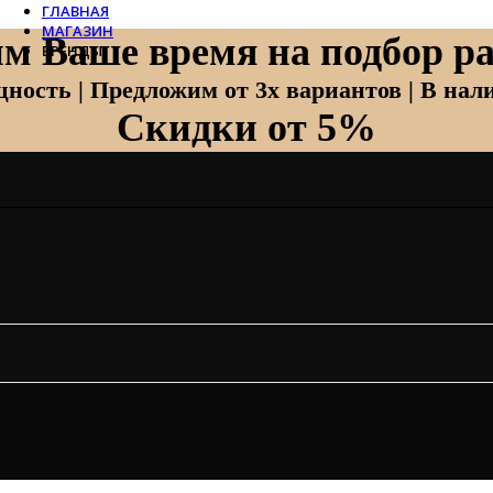
ГЛАВНАЯ
МАГАЗИН
м Ваше время на подбор ра
БРЕНДЫ
Отопление
ность | Предложим от 3х вариантов | В нали
Скидки от 5%
Zehnder
Zehnder Charleston
Loten
Daveti
Royal Thermo
Кондиционеры
Daikin
Mitsubishi Heavy
Hitachi
Mitsubishi Electric
LG
Все бренды
Вентиляция
Invisiline
Muno Air
Systemair