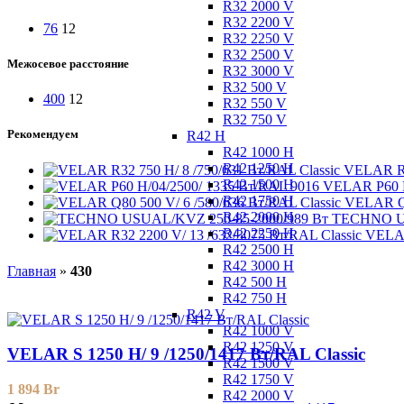
R32 2000 V
R32 2200 V
76
12
R32 2250 V
R32 2500 V
Межосевое расстояние
R32 3000 V
R32 500 V
400
12
R32 550 V
R32 750 V
Рекомендуем
R42 H
R42 1000 H
R42 1250 H
VELAR R3
R42 1500 H
VELAR P60 H
R42 1750 H
VELAR Q8
R42 2000 H
TECHNO US
R42 2250 H
VELAR
R42 2500 H
R42 3000 H
Главная
»
430
R42 500 H
R42 750 H
R42 V
R42 1000 V
R42 1250 V
VELAR S 1250 H/ 9 /1250/1417 Вт/RAL Classic
R42 1500 V
R42 1750 V
1 894
Br
R42 2000 V