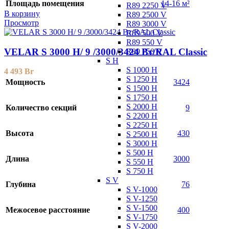
Площадь помещения
14-16 м²
R89 2250 V
В корзину
R89 2500 V
Просмотр
R89 3000 V
R89 500 V
R89 550 V
VELAR S 3000 H/ 9 /3000/3424 Вт/RAL Classic
R89 750 V
S H
S 1000 H
4 493
Br
S 1250 H
Мощность
3424
S 1500 H
S 1750 H
S 2000 H
Количество секций
9
S 2200 H
S 2250 H
Высота
430
S 2500 H
S 3000 H
S 500 H
Длина
3000
S 550 H
S 750 H
S V
Глубина
76
S V-1000
S V-1250
S V-1500
Межосевое расстояние
400
S V-1750
S V-2000