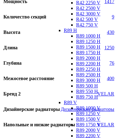
Мощность
1417
R42 2250 V
R42 2500 V
R42 3000 V
Количество секций
9
R42 500 V
R42 750 V
R89 H
Высота
430
R89 1000 H
R89 1250 H
R89 1500 H
Длина
1250
R89 1750 H
R89 2000 H
Глубина
76
R89 2200 H
R89 2250 H
R89 2500 H
Межосевое расстояние
400
R89 3000 H
R89 500 H
R89 550 H
Бренд 2
VELAR
R89 750 H
R89 V
R89 1000 V
Дизайнерские радиаторы
Дизайнерские радиаторы
R89 1250 V
R89 1500 V
R89 1750 V
Напольные и низкие радиаторы
VELAR
R89 2000 V
R89 2200 V