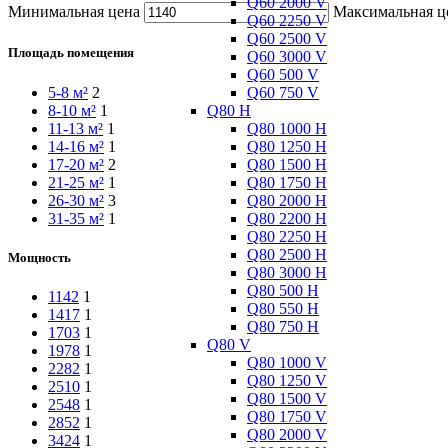
Q60 2000 V
Минимальная цена
Максимальная ц
Q60 2250 V
Q60 2500 V
Площадь помещения
Q60 3000 V
Q60 500 V
Q60 750 V
5-8 м²
2
Q80 H
8-10 м²
1
Q80 1000 H
11-13 м²
1
Q80 1250 H
14-16 м²
1
Q80 1500 H
17-20 м²
2
Q80 1750 H
21-25 м²
1
Q80 2000 H
26-30 м²
3
Q80 2200 H
31-35 м²
1
Q80 2250 H
Q80 2500 H
Мощность
Q80 3000 H
Q80 500 H
1142
1
Q80 550 H
1417
1
Q80 750 H
1703
1
Q80 V
1978
1
Q80 1000 V
2282
1
Q80 1250 V
2510
1
Q80 1500 V
2548
1
Q80 1750 V
2852
1
Q80 2000 V
3424
1