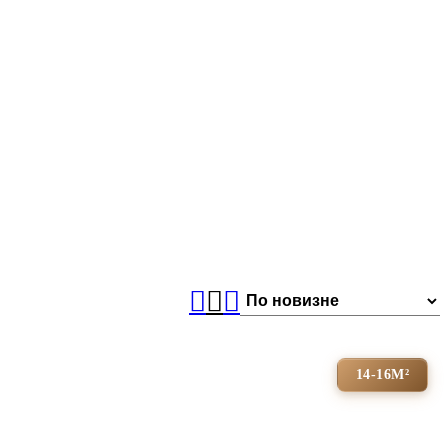
14-16М²