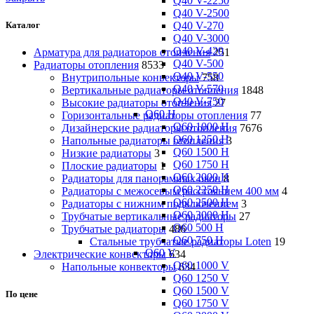
Q40 V-2250
Q40 V-2500
Q40 V-270
Каталог
Q40 V-3000
Q40 V-420
Арматура для радиаторов отопления
251
Q40 V-500
Радиаторы отопления
8533
Q40 V-550
Внутрипольные конвекторы
758
Q40 V-570
Вертикальные радиаторы отопления
1848
Q40 V-750
Высокие радиаторы отопления
27
Q60 H
Горизонтальные радиаторы отопления
77
Q60 1000 H
Дизайнерские радиаторы отопления
7676
Q60 1250 H
Напольные радиаторы отопления
3
Q60 1500 H
Низкие радиаторы
3
Q60 1750 H
Плоские радиаторы
1
Q60 2000 H
Радиаторы для панорамных окон
8
Q60 2250 H
Радиаторы с межосевым расстоянием 400 мм
4
Q60 2500 H
Радиаторы с нижним подключением
3
Q60 3000 H
Трубчатые вертикальные радиаторы
27
Q60 500 H
Трубчатые радиаторы
486
Q60 750 H
Cтальные трубчатые радиаторы Loten
19
Q60 V
Электрические конвекторы
634
Q60 1000 V
Напольные конвекторы
634
Q60 1250 V
Q60 1500 V
По цене
Q60 1750 V