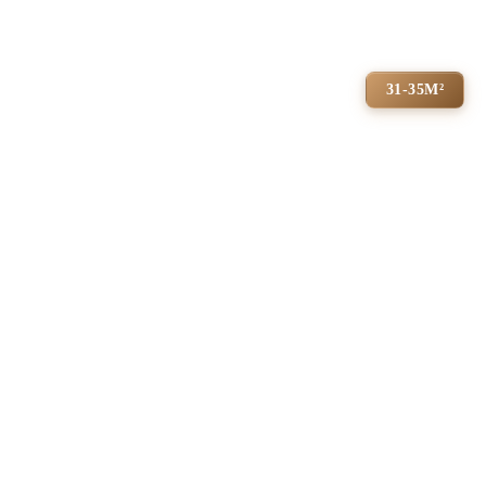
31-35М²