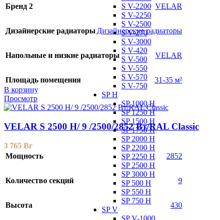
S V-2200
Бренд 2
VELAR
S V-2250
S V-2500
Дизайнерские радиаторы
Дизайнерские радиаторы
S V-270
S V-3000
S V-420
Напольные и низкие радиаторы
VELAR
S V-500
S V-550
S V-570
Площадь помещения
31-35 м²
S V-750
В корзину
SP H
Просмотр
SP 1000 H
SP 1250 H
SP 1500 H
VELAR S 2500 H/ 9 /2500/2852 Вт/RAL Classic
SP 1750 H
SP 2000 H
3 765
Br
SP 2200 H
Мощность
2852
SP 2250 H
SP 2500 H
SP 3000 H
Количество секций
9
SP 500 H
SP 550 H
SP 750 H
Высота
430
SP V
SP V-1000