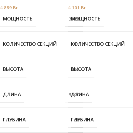
4 889
Br
4 101
Br
МОЩНОСТЬ
МОЩНОСТЬ
3920
КОЛИЧЕСТВО СЕКЦИЙ
КОЛИЧЕСТВО СЕКЦИЙ
11
ВЫСОТА
ВЫСОТА
640
ДЛИНА
ДЛИНА
3000
ГЛУБИНА
ГЛУБИНА
68