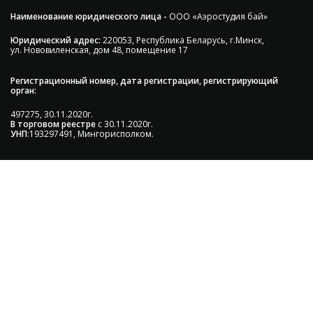
Наименование юридического лица -
ООО «Аэростудия бай»
Юридический адрес:
220053, Республика Беларусь, г.Минск,
ул. Нововиленская, дом 48, помещение 17
Регистрационный номер, дата регистрации, регистрирующий
орган:
497275, 30.11.2020г.
В торговом реестре
с 30.11.2020г.
УНП
:193297491, Мингорисполком.
Сэкономьте Ваше время на подбор
радиаторов!
Позвоните и мы: - рассчитаем требуемую мощность; -
предложим от 3х вариантов в разном дизайне и