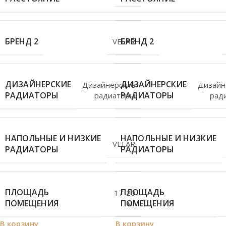
БРЕНД 2
БРЕНД 2
VELAR
ДИЗАЙНЕРСКИЕ
ДИЗАЙНЕРСКИЕ
Дизайнерские
Дизайн
РАДИАТОРЫ
РАДИАТОРЫ
радиаторы
рад
НАПОЛЬНЫЕ И НИЗКИЕ
НАПОЛЬНЫЕ И НИЗКИЕ
VELAR
РАДИАТОРЫ
РАДИАТОРЫ
ПЛОЩАДЬ
ПЛОЩАДЬ
17-20
ПОМЕЩЕНИЯ
ПОМЕЩЕНИЯ
м²
В корзину
В корзину