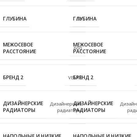
ГЛУБИНА
ГЛУБИНА
68
МЕЖОСЕВОЕ
МЕЖОСЕВОЕ
600
РАССТОЯНИЕ
РАССТОЯНИЕ
БРЕНД 2
БРЕНД 2
VELAR
ДИЗАЙНЕРСКИЕ
ДИЗАЙНЕРСКИЕ
Дизайнерские
Дизайн
РАДИАТОРЫ
РАДИАТОРЫ
радиаторы
рад
НАПОЛЬНЫЕ И НИЗКИЕ
НАПОЛЬНЫЕ И НИЗКИЕ