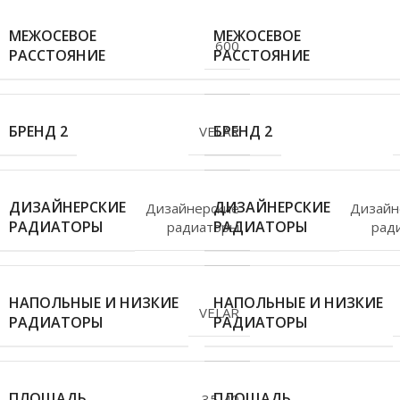
МЕЖОСЕВОЕ
МЕЖОСЕВОЕ
600
РАССТОЯНИЕ
РАССТОЯНИЕ
БРЕНД 2
БРЕНД 2
VELAR
ДИЗАЙНЕРСКИЕ
ДИЗАЙНЕРСКИЕ
Дизайнерские
Дизайн
РАДИАТОРЫ
РАДИАТОРЫ
радиаторы
рад
НАПОЛЬНЫЕ И НИЗКИЕ
НАПОЛЬНЫЕ И НИЗКИЕ
VELAR
РАДИАТОРЫ
РАДИАТОРЫ
ПЛОЩАДЬ
ПЛОЩАДЬ
35-40