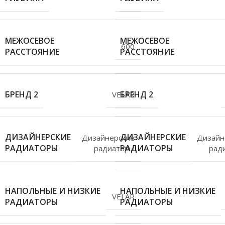
МЕЖОСЕВОЕ
МЕЖОСЕВОЕ
600
РАССТОЯНИЕ
РАССТОЯНИЕ
БРЕНД 2
БРЕНД 2
VELAR
ДИЗАЙНЕРСКИЕ
ДИЗАЙНЕРСКИЕ
Дизайнерские
Дизайн
РАДИАТОРЫ
РАДИАТОРЫ
радиаторы
рад
НАПОЛЬНЫЕ И НИЗКИЕ
НАПОЛЬНЫЕ И НИЗКИЕ
VELAR
РАДИАТОРЫ
РАДИАТОРЫ