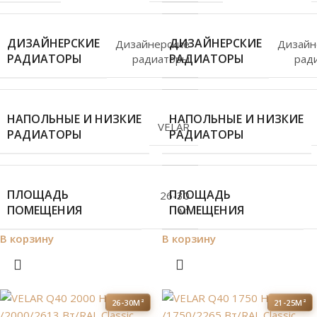
ДИЗАЙНЕРСКИЕ
ДИЗАЙНЕРСКИЕ
Дизайнерские
Дизайн
РАДИАТОРЫ
РАДИАТОРЫ
радиаторы
рад
НАПОЛЬНЫЕ И НИЗКИЕ
НАПОЛЬНЫЕ И НИЗКИЕ
VELAR
РАДИАТОРЫ
РАДИАТОРЫ
ПЛОЩАДЬ
ПЛОЩАДЬ
26-30
ПОМЕЩЕНИЯ
ПОМЕЩЕНИЯ
м²
В корзину
В корзину
26-30М²
21-25М²