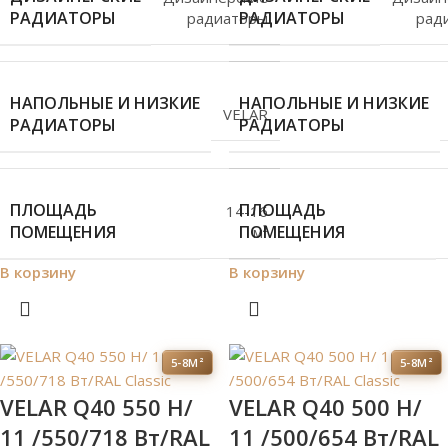
РАДИАТОРЫ
РАДИАТОРЫ
радиаторы
рад
НАПОЛЬНЫЕ И НИЗКИЕ
НАПОЛЬНЫЕ И НИЗКИЕ
VELAR
РАДИАТОРЫ
РАДИАТОРЫ
ПЛОЩАДЬ
ПЛОЩАДЬ
14-16
ПОМЕЩЕНИЯ
ПОМЕЩЕНИЯ
м²
В корзину
В корзину
5-8М²
5-8М²
VELAR Q40 550 H/
VELAR Q40 500 H/
11 /550/718 Вт/RAL
11 /500/654 Вт/RAL