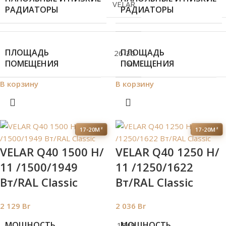
VELAR
РАДИАТОРЫ
РАДИАТОРЫ
ПЛОЩАДЬ
ПЛОЩАДЬ
26-30
ПОМЕЩЕНИЯ
ПОМЕЩЕНИЯ
м²
В корзину
В корзину
17-20М²
17-20М²
VELAR Q40 1500 H/
VELAR Q40 1250 H/
11 /1500/1949
11 /1250/1622
Вт/RAL Classic
Вт/RAL Classic
2 129
Br
2 036
Br
МОЩНОСТЬ
МОЩНОСТЬ
1949