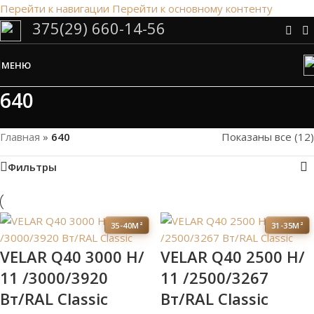
Перейти к навигации
Перейти к основному контенту
375(29) 660-14-56
Сэкономим Ваше время на подбор
радиаторов!
МЕНЮ
Рассчитаем мощность | Предложим от 3х вариантов | В
наличии и под заказ
640
Скидки от 5%
Главная
»
640
Показаны все (12)
Фильтры
35-40М²
31-35М²
VELAR Q40 3000 H/
VELAR Q40 2500 H/
11 /3000/3920
11 /2500/3267
Вт/RAL Classic
Вт/RAL Classic