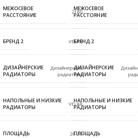
МЕЖОСЕВОЕ
МЕЖОСЕВОЕ
2180
РАССТОЯНИЕ
РАССТОЯНИЕ
БРЕНД 2
БРЕНД 2
VELAR
ДИЗАЙНЕРСКИЕ
ДИЗАЙНЕРСКИЕ
Дизайнерские
Дизайн
РАДИАТОРЫ
РАДИАТОРЫ
радиаторы
рад
НАПОЛЬНЫЕ И НИЗКИЕ
НАПОЛЬНЫЕ И НИЗКИЕ
VELAR
РАДИАТОРЫ
РАДИАТОРЫ
ПЛОЩАДЬ
ПЛОЩАДЬ
26-30