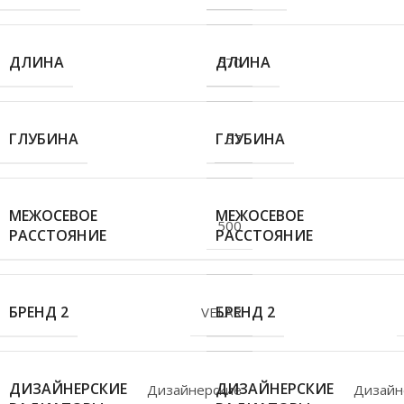
ДЛИНА
ДЛИНА
570
ГЛУБИНА
ГЛУБИНА
57
МЕЖОСЕВОЕ
МЕЖОСЕВОЕ
500
РАССТОЯНИЕ
РАССТОЯНИЕ
БРЕНД 2
БРЕНД 2
VELAR
ДИЗАЙНЕРСКИЕ
ДИЗАЙНЕРСКИЕ
Дизайнерские
Дизайн