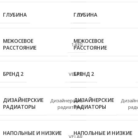
ГЛУБИНА
ГЛУБИНА
57
МЕЖОСЕВОЕ
МЕЖОСЕВОЕ
1430
РАССТОЯНИЕ
РАССТОЯНИЕ
БРЕНД 2
БРЕНД 2
VELAR
ДИЗАЙНЕРСКИЕ
ДИЗАЙНЕРСКИЕ
Дизайнерские
Дизайн
РАДИАТОРЫ
РАДИАТОРЫ
радиаторы
рад
НАПОЛЬНЫЕ И НИЗКИЕ
НАПОЛЬНЫЕ И НИЗКИЕ
VELAR