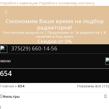
Перейти к навигации
Перейти к основному контенту
Сэкономим Ваше время на подбор
радиаторов!
Рассчитаем мощность | Предложим от 3х вариантов | В
наличии и под заказ
Скидки от 5%
375(29) 660-14-56
МЕНЮ
654
Главная
»
654
Показаны все (13)
Фильтры