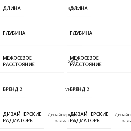
ДЛИНА
ДЛИНА
3000
ГЛУБИНА
ГЛУБИНА
57
МЕЖОСЕВОЕ
МЕЖОСЕВОЕ
2930
РАССТОЯНИЕ
РАССТОЯНИЕ
БРЕНД 2
БРЕНД 2
VELAR
ДИЗАЙНЕРСКИЕ
ДИЗАЙНЕРСКИЕ
Дизайнерские
Дизайн
РАДИАТОРЫ
РАДИАТОРЫ
радиаторы
рад