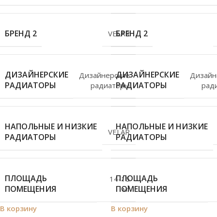
БРЕНД 2
БРЕНД 2
VELAR
ДИЗАЙНЕРСКИЕ
ДИЗАЙНЕРСКИЕ
Дизайнерские
Дизайн
РАДИАТОРЫ
РАДИАТОРЫ
радиаторы
рад
НАПОЛЬНЫЕ И НИЗКИЕ
НАПОЛЬНЫЕ И НИЗКИЕ
VELAR
РАДИАТОРЫ
РАДИАТОРЫ
ПЛОЩАДЬ
ПЛОЩАДЬ
14-16
ПОМЕЩЕНИЯ
ПОМЕЩЕНИЯ
м²
В корзину
В корзину