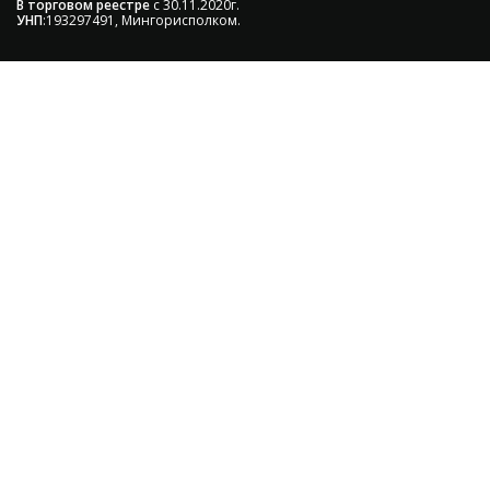
В торговом реестре
с 30.11.2020г.
УНП
:193297491, Мингорисполком.
Сэкономьте Ваше время на подбор
радиаторов!
Позвоните и мы: - рассчитаем требуемую мощность; -
предложим от 3х вариантов в разном дизайне и
ценовом диапазоне; - большой выбор в наличии и под
заказ;
Позвоните сейчас и получите скидку
от 5%