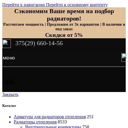
Перейти к навигации
Перейти к основному контенту
Сэкономим Ваше время на подбор
радиаторов!
Рассчитаем мощность | Предложим от 3х вариантов | В наличии и
под заказ
Скидки от 5%
375(29) 660-14-56
МЕНЮ
666
Закрыть
Каталог
Арматура для радиаторов отопления
251
Радиаторы отопления
8533
Внутрипольные конвекторы
758