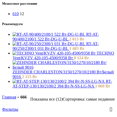
Межосевое расстояние
610
12
Рекомендуем
RT-AT-
90/400/2100/1 522 Вт-DG-U-BL
2 013
Br
RT-AT-
90/250/2300/1 031 Вт-DG-U-BL
1 483
Br
TECHNO
Vent/KVZV 420-105-4500/9358 Вт
8 124
Br
ZEHNDER CHARLESTON/3150/1270/10/2180 Вт/Белый
9016
2 155
Br
RT-
AT-STEP-130/130/2100/2 394 Вт-N-SS-LG-NA
1 069
Br
Главная
»
666
Показаны все (12)
Сортировка: самые недавние
Фильтры