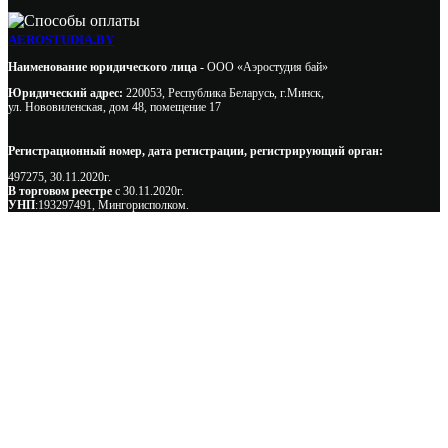
AEROSTUDIA.BY
Наименование юридического лица -
ООО «Аэростудия бай»
Юридический адрес:
220053, Республика Беларусь, г.Минск,
ул. Нововиленская, дом 48, помещение 17
Регистрационный номер, дата регистрации, регистрирующий орган:
497275, 30.11.2020г.
В торговом реестре
с 30.11.2020г.
УНП
:193297491, Мингорисполком.
Сэкономьте Ваше время на подбор
радиаторов!
Позвоните и мы: - рассчитаем требуемую мощность; -