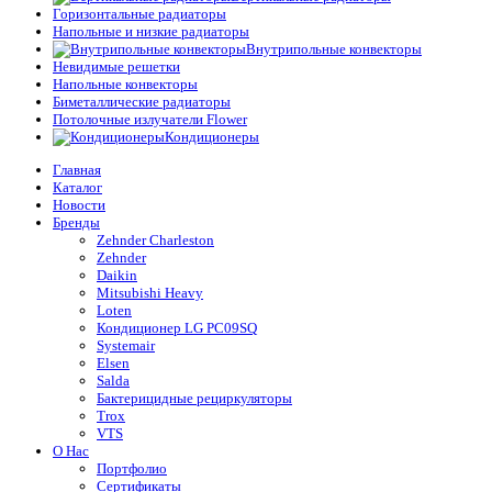
Горизонтальные радиаторы
Напольные и низкие радиаторы
Внутрипольные конвекторы
Невидимые решетки
Напольные конвекторы
Биметаллические радиаторы
Потолочные излучатели Flower
Кондиционеры
Главная
Каталог
Новости
Бренды
Zehnder Charleston
Zehnder
Daikin
Mitsubishi Heavy
Loten
Кондиционер LG PC09SQ
Systemair
Elsen
Salda
Бактерицидные рециркуляторы
Trox
VTS
О Нас
Портфолио
Сертификаты