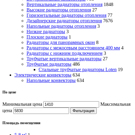
Вертикальные радиаторы отопления
1848
Высокие радиаторы отопления
27
Горизонтальные радиаторы отопления
77
Дизайнерские радиаторы отопления
7676
Напольные радиаторы отопления
3
Низкие радиаторы
3
Плоские радиаторы
1
Радиаторы для панорамных окон
8
Радиаторы с межосевым расстоянием 400 мм
4
Радиаторы с нижним подключением
3
Трубчатые вертикальные радиаторы
27
Трубчатые радиаторы
486
Cтальные трубчатые радиаторы Loten
19
Электрические конвекторы
634
Напольные конвекторы
634
По цене
Минимальная цена
Максимальная
цена
Фильтрация
Площадь помещения
5-8 м²
1