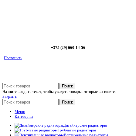
предложим от 3х вариантов в разном дизайне и ценовом
диапазоне; - большой выбор в наличии и под заказ;
Позвоните сейчас и получите скидку от
5%
+375 (29) 660-14-56
Позвонить
Поиск
Начните вводить текст, чтобы увидеть товары, которые вы ищете.
Закрыть
Поиск
Меню
Категории
Дизайнерские радиаторы
Трубчатые радиаторы
Вертикальные радиаторы