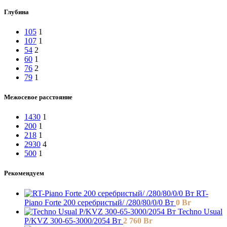
Глубина
105
1
107
1
54
2
60
1
76
2
79
1
Межосевое расстояние
1430
1
200
1
218
1
2930
4
500
1
Рекомендуем
RT-
Piano Forte 200 серебристый/ /280/80/0/0 Вт
0
Br
Techno Usual
P/KVZ 300-65-3000/2054 Вт
2 760
Br