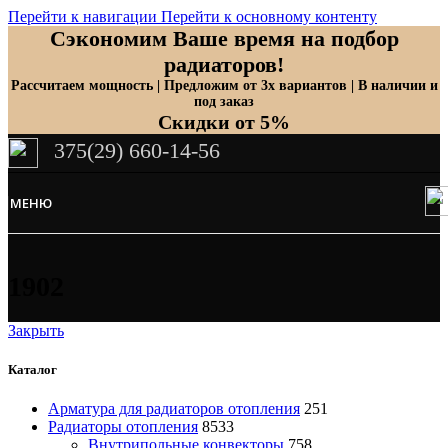
Перейти к навигации
Перейти к основному контенту
Сэкономим Ваше время на подбор
радиаторов!
Рассчитаем мощность | Предложим от 3х вариантов | В наличии и
под заказ
Скидки от 5%
375(29) 660-14-56
МЕНЮ
1902
Закрыть
Каталог
Арматура для радиаторов отопления
251
Радиаторы отопления
8533
Внутрипольные конвекторы
758