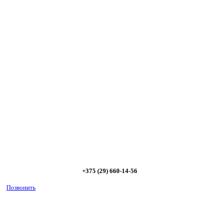
Сэкономьте Ваше время на подбор
радиаторов!
Позвоните и мы: - рассчитаем требуемую мощность; -
предложим от 3х вариантов в разном дизайне и ценовом
диапазоне; - большой выбор в наличии и под заказ;
Позвоните сейчас и получите скидку от
5%
+375 (29) 660-14-56
Позвонить