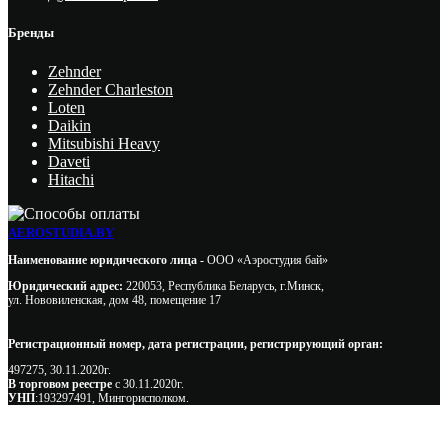
Бренды
Zehnder
Zehnder Charleston
Loten
Daikin
Mitsubishi Heavy
Daveti
Hitachi
AEROSTUDIA.BY
Наименование юридического лица -
ООО «Аэростудия бай»
Юридический адрес:
220053, Республика Беларусь, г.Минск,
ул. Нововиленская, дом 48, помещение 17
Регистрационный номер, дата регистрации, регистрирующий орган:
497275, 30.11.2020г.
В торговом реестре
с 30.11.2020г.
УНП
:193297491, Мингорисполком.