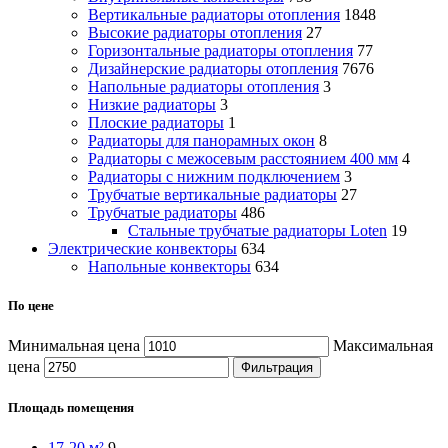
Вертикальные радиаторы отопления
1848
Высокие радиаторы отопления
27
Горизонтальные радиаторы отопления
77
Дизайнерские радиаторы отопления
7676
Напольные радиаторы отопления
3
Низкие радиаторы
3
Плоские радиаторы
1
Радиаторы для панорамных окон
8
Радиаторы с межосевым расстоянием 400 мм
4
Радиаторы с нижним подключением
3
Трубчатые вертикальные радиаторы
27
Трубчатые радиаторы
486
Cтальные трубчатые радиаторы Loten
19
Электрические конвекторы
634
Напольные конвекторы
634
По цене
Минимальная цена
Максимальная
цена
Фильтрация
Площадь помещения
17-20 м²
9