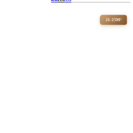
21-25М²