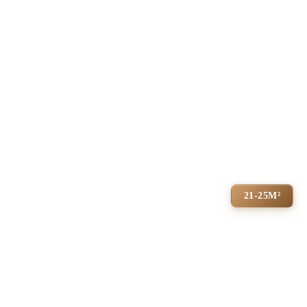
21-25М²