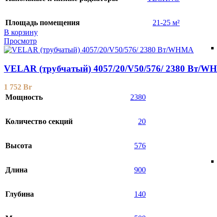
Площадь помещения
21-25 м²
В корзину
Просмотр
VELAR (трубчатый) 4057/20/V50/576/ 2380 Bт/
1 752
Br
Мощность
2380
Количество секций
20
Высота
576
Длина
900
Глубина
140