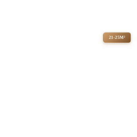
21-25М²