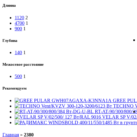
Длинна
1120
2
4700
1
900
1
Глубина
140
1
Межосевое расстояние
500
1
Рекомендуем
GREE PU
TECHNO Ve
RT-AT-90/300/800/
VELAR SP V/02/
Главная
»
2380