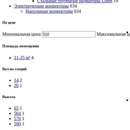
Cтальные трубчатые радиаторы Loten
19
Электрические конвекторы
634
Напольные конвекторы
634
По цене
Минимальная цена
Максимальная ц
Площадь помещения
21-25 м²
4
Кол-во секций
14
2
20
1
Высота
65
1
564
1
576
1
590
1