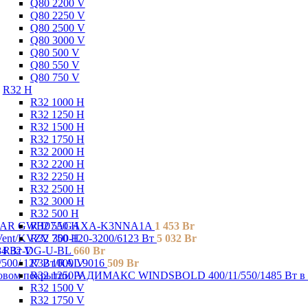
Q80 2200 V
Q80 2250 V
Q80 2500 V
Q80 3000 V
Q80 500 V
Q80 550 V
Q80 750 V
R32 H
R32 1000 H
R32 1250 H
R32 1500 H
R32 1750 H
R32 2000 H
R32 2200 H
R32 2250 H
R32 2500 H
R32 3000 H
R32 500 H
R32 550 H
LAR GWH07AGAXA-K3NNA1A
1 453
Br
R32 750 H
nt/KVZV 300-120-3200/6123 Вт
5 032
Br
R32 V
384 Вт-DG-U-BL
660
Br
R32 1000 V
500/ 127 Bт/RAL 9016
509
Br
R32 1250 V
РАДИМАКС WINDSBOLD 400/11/550/1485 Вт в 
R32 1500 V
R32 1750 V