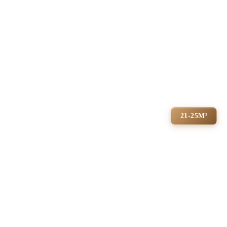
21-25М²