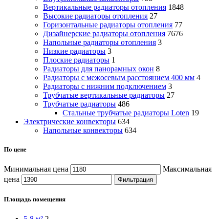
Вертикальные радиаторы отопления
1848
Высокие радиаторы отопления
27
Горизонтальные радиаторы отопления
77
Дизайнерские радиаторы отопления
7676
Напольные радиаторы отопления
3
Низкие радиаторы
3
Плоские радиаторы
1
Радиаторы для панорамных окон
8
Радиаторы с межосевым расстоянием 400 мм
4
Радиаторы с нижним подключением
3
Трубчатые вертикальные радиаторы
27
Трубчатые радиаторы
486
Cтальные трубчатые радиаторы Loten
19
Электрические конвекторы
634
Напольные конвекторы
634
По цене
Минимальная цена
Максимальная
цена
Фильтрация
Площадь помещения
5-8 м²
2