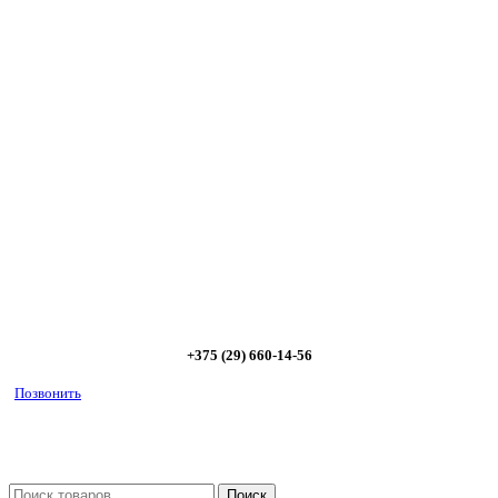
Сэкономьте Ваше время на подбор
радиаторов!
Позвоните и мы: - рассчитаем требуемую мощность; -
предложим от 3х вариантов в разном дизайне и ценовом
диапазоне; - большой выбор в наличии и под заказ;
Позвоните сейчас и получите скидку от
5%
+375 (29) 660-14-56
Позвонить
Поиск