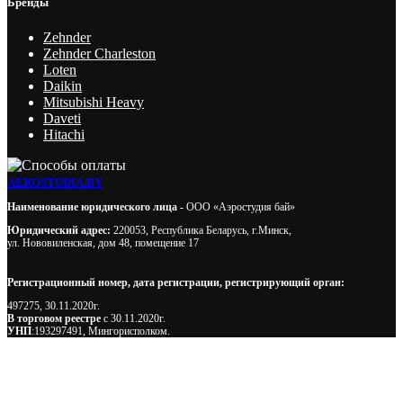
Бренды
Zehnder
Zehnder Charleston
Loten
Daikin
Mitsubishi Heavy
Daveti
Hitachi
AEROSTUDIA.BY
Наименование юридического лица -
ООО «Аэростудия бай»
Юридический адрес:
220053, Республика Беларусь, г.Минск,
ул. Нововиленская, дом 48, помещение 17
Регистрационный номер, дата регистрации, регистрирующий орган:
497275, 30.11.2020г.
В торговом реестре
с 30.11.2020г.
УНП
:193297491, Мингорисполком.