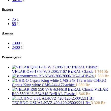
Высота
75
1
85
1
Длинна
1300
1
2400
1
Рекомендуем
VELAR Q80 1750 V/ 3 /280/1107 Вт/RAL Classic
1 744
Br
RT-AT-80/300/2000-DG-U-DB-24
1 953
Br
СHIGO
Серия King white CMS-24k-172-white
1 050
Br
VELAR
R89 550 V/ 6 /634/618 Вт/RAL Classic
1 546
Br
TECHNO USUAL/KVZ 420-120-2500/2211 Вт
3 320
Br