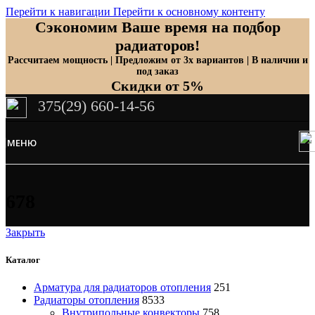
Перейти к навигации
Перейти к основному контенту
Сэкономим Ваше время на подбор
радиаторов!
Рассчитаем мощность | Предложим от 3х вариантов | В наличии и
под заказ
Скидки от 5%
375(29) 660-14-56
МЕНЮ
678
Закрыть
Каталог
Арматура для радиаторов отопления
251
Радиаторы отопления
8533
Внутрипольные конвекторы
758