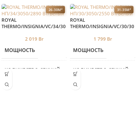
26-30М²
31-35М²
ROYAL
ROYAL
THERMO/INSIGNIA/VC/34/30
THERMO/INSIGNIA/VC/30/30
50/2890 Вт/Белый
50/2550 Вт/Белый
2 019
Br
1 799
Br
МОЩНОСТЬ
МОЩНОСТЬ
2890
КОЛИЧЕСТВО СЕКЦИЙ
КОЛИЧЕСТВО СЕКЦИЙ
34
ВЫСОТА
ВЫСОТА
505
ДЛИНА
ДЛИНА
1550
ГЛУБИНА
ГЛУБИНА
100