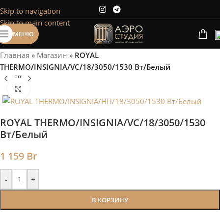
Skip to navigation
Сэкономим Ваше время на подбор
Skip to main content
радиаторов!
МЕНЮ
Рассчитаем мощность | Предложим от 3х вариантов | В
наличии и под заказ
Главная
»
Магазин
»
ROYAL
Скидки от 5%
THERMO/INSIGNIA/VC/18/3050/1530 Вт/Белый
Нажмите, чтобы увеличить
ROYAL THERMO/INSIGNIA/VC/18/3050/1530
Вт/Белый
1 159
Br
-
+
В КОРЗИНУ