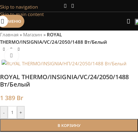
Skip to navigation
Сэкономим Ваше время на подбор
Skip to main content
радиаторов!
МЕНЮ
Рассчитаем мощность | Предложим от 3х вариантов | В
наличии и под заказ
Главная
»
Магазин
»
ROYAL
Скидки от 5%
THERMO/INSIGNIA/VC/24/2050/1488 Вт/Белый
Нажмите, чтобы увеличить
ROYAL THERMO/INSIGNIA/VC/24/2050/1488
Вт/Белый
1 389
Br
-
+
В КОРЗИНУ