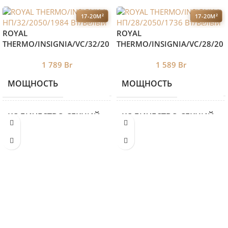
17-20М²
17-20М²
ROYAL
ROYAL
THERMO/INSIGNIA/VC/32/20
THERMO/INSIGNIA/VC/28/20
50/1984 Вт/Белый
50/1736 Вт/Белый
1 789
Br
1 589
Br
МОЩНОСТЬ
МОЩНОСТЬ
1984
КОЛИЧЕСТВО СЕКЦИЙ
КОЛИЧЕСТВО СЕКЦИЙ
32
ВЫСОТА
ВЫСОТА
505
ДЛИНА
ДЛИНА
1460
ГЛУБИНА
ГЛУБИНА
68