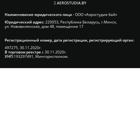
AEROSTUDIA.BY
Наименование юридического лица -
ООО «Аэростудия бай»
Юридический адрес:
220053, Республика Беларусь, г.Минск,
ул. Нововиленская, дом 48, помещение 17
Регистрационный номер, дата регистрации, регистрирующий орган:
497275, 30.11.2020г.
В торговом реестре
с 30.11.2020г.
УНП
:193297491, Мингорисполком.
Сэкономьте Ваше время на подбор
радиаторов!
Позвоните и мы: - рассчитаем требуемую