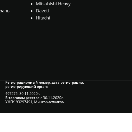
секции)
,
е
Mitsubishi Heavy
H750*L580 (12
рапы
Daveti
секции)
Hitachi
Регистрационный номер, дата регистрации,
регистрирующий орган:
497275, 30.11.2020г.
В торговом реестре
с 30.11.2020г.
УНП
:193297491, Мингорисполком.