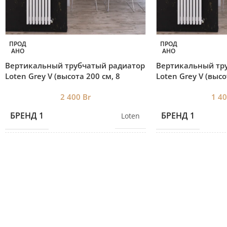
ПРОД
ПРОД
АНО
АНО
Вертикальный трубчатый радиатор
Вертикальный тр
Loten ‎Grey V (высота 200 см, 8
Loten ‎Grey V (высо
секций)
секции)
2 400
Br
1 4
БРЕНД 1
БРЕНД 1
Loten
КОЛЛЕКЦИЯ
КОЛЛЕКЦИЯ
Loten
H1000*L180 (4
секции) 0,55 кВт
,
H1000*L280 (6
секции) 0,82кВт
,
H1000*L380 (8
секции) 1,08кВт
,