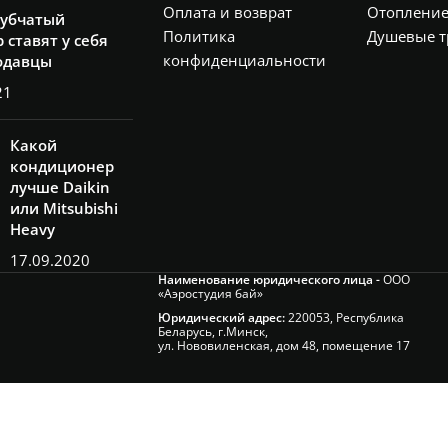
секции)
,
секции)
,
Оплата и возврат
Отоплени
рубчатый
H750*L580 (12
H750*L580 (12
Политика
Душевые т
секции)
секции)
 ставят у себя
конфиденциальности
одавцы
21
Какой
кондиционер
лучше Daikin
или Mitsubishi
Heavy
17.09.2020
Наименование юридического лица -
ООО
«Аэростудия бай»
Юридический адрес:
220053, Республика
Беларусь, г.Минск,
ул. Нововиленская, дом 48, помещение 17