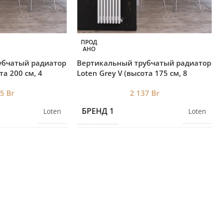
ПРОД
АНО
убчатый радиатор
Вертикальный трубчатый радиатор
та 200 см, 4
Loten ‎Grey V (высота 175 см, 8
секции)
05
Br
2 137
Br
БРЕНД 1
Loten
Loten
КОЛЛЕКЦИЯ
Loten
Loten
H1000*L180 (4
H1000*L180 (4
секции) 0,55 кВт
,
секции) 0,55 кВт
,
H1000*L280 (6
H1000*L280 (6
секции) 0,82кВт
,
секции) 0,82кВт
,
H1000*L380 (8
H1000*L380 (8
секции) 1,08кВт
,
секции) 1,08кВт
,