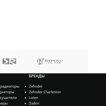
H1750*L180 (4
секции) 0,96кВт
,
H1750*L280 (6
секции) 1,44кВт
,
H1750*L380 (8
секции) 1,90кВт
,
H1750*L480 (10
секции) 2,34кВт
,
H1750*L580 (12
секции) 2,89кВт
,
H2000*L180 (4
секции) 1,10кВт
,
H2000*L280 (6
секции) 1,65кВт
,
H2000*L380 (8
секции) 2,17кВт
,
H2000*L480 (10
секции) 2,5кВт
,
БРЕНДЫ
H750*L180 (4
секции)
,
H750*L280 (6
 радиаторы
Zehnder
секции)
,
диаторы
Zehnder Charleston
H750*L380 (8
сушители
Loten
секции)
,
H750*L480 (10
неры
Daikin