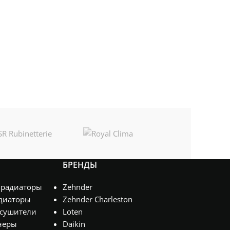
БРЕНДЫ
 радиаторы
Zehnder
диаторы
Zehnder Charleston
сушители
Loten
неры
Daikin