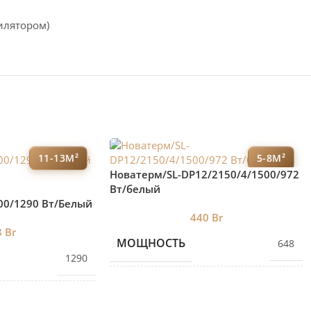
илятором)
11-13М²
5-8М²
Новатерм/SL-DP12/2150/4/1500/972
Вт/белый
00/1290 Вт/Белый
440
Br
8
Br
МОЩНОСТЬ
648
1290
КОЛИЧЕСТВО СЕКЦИЙ
4
ЕКЦИЙ
6