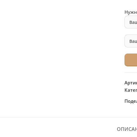
Нужн
Арти
Кате
Поде
ОПИСА