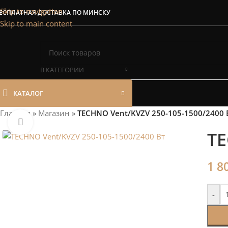
Сэкономим Ваш
Skip to navigation
ЕСПЛАТНАЯ ДОСТАВКА ПО МИНСКУ
Skip to main content
Рассчитаем мощность | П
В КАТЕГОРИИ
КАТАЛОГ
Главная
»
Магазин
»
TECHNO Vent/KVZV 250-105-1500/2400 
Нажмите, чтобы увеличить
TE
1 8
-