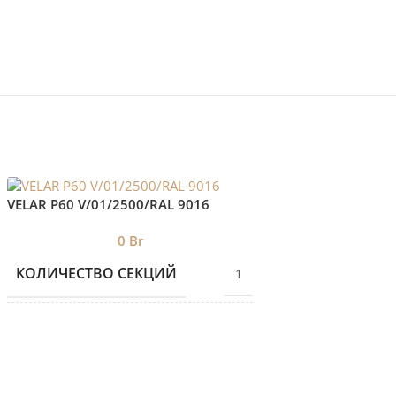
Радиатор вертик
VELAR P60 V/01/2500/RAL 9016
подключением Vel
0
Br
БРЕНД 1
КОЛИЧЕСТВО СЕКЦИЙ
1
БРЕНД 2
VELAR
ДИЗАЙНЕРСКИЕ
Дизайнерские