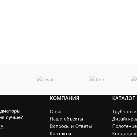
КОМПАНИЯ
КАТАЛОГ
адиаторы
О нас
Трубчатые
ия лучше?
Наши объекты
Дизайн-ра
Вопросы и Ответы
Полотенце
25
Контакты
Кондицио