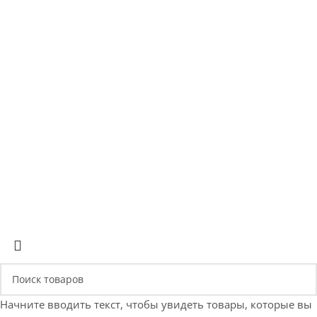
предложим от 3х вариантов в разном дизайне и ценовом
диапазоне; - большой выбор в наличии и под заказ;
Позвоните сейчас и получите скидку
от 5%
+375 (29) 660-14-56
Позвонить
Начните вводить текст, чтобы увидеть товары, которые вы