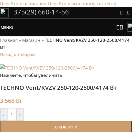
Перейти к навигации
Перейти к основному контенту
375(29) 660-14-56
Сэкономим Ваше время на подбор
радиаторов!
МЕНЮ
Рассчитаем мощность | Предложим от 3х вариантов | В
наличии и под заказ
Главная
»
Магазин
»
TECHNO Vent/KVZV 250-120-2500/4174
Скидки от 5%
Вт
Назад к товарам
Нажмите, чтобы увеличить
TECHNO Vent/KVZV 250-120-2500/4174 Вт
3 568
Br
-
+
В КОРЗИНУ