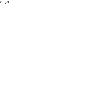
ищете.
Е