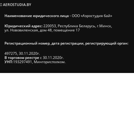
AEROSTUDIA.BY
Наименование юридического лица -
ООО «Аэростудия бай»
Юридический адрес:
220053, Республика Беларусь, г.Минск,
ул. Нововиленская, дом 48, помещение 17
Регистрационный номер, дата регистрации, регистрирующий орган:
497275, 30.11.2020г.
В торговом реестре
с 30.11.2020г.
УНП
:193297491, Мингорисполком.
Сэкономьте Ваше время на подбор
радиаторов!
Позвоните и мы: - рассчитаем требуемую мощность; -