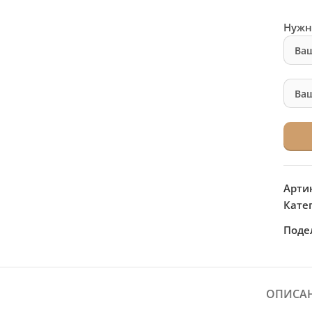
Нужн
Арти
Кате
Поде
ОПИСА