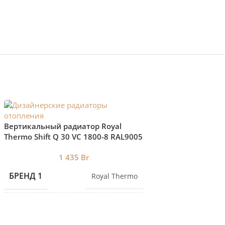
Вертикальный рад
Вертикальный радиатор Royal
Thermo Shift Q 30 
Thermo Shift Q 30 VС 1800-8 RAL9005
нижнее подключе
85
нижнее подключение
1 435
Br
БРЕНД 1
БРЕНД 1
Royal Thermo