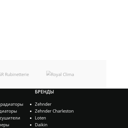
БРЕНДЫ
 радиаторы
Zehnder
диаторы
Zehnder Charleston
сушители
Loten
неры
Daikin