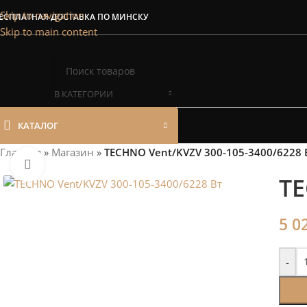
Сэкономим Ваш
Skip to navigation
ЕСПЛАТНАЯ ДОСТАВКА ПО МИНСКУ
Skip to main content
Рассчитаем мощность | П
В КАТЕГОРИИ
КАТАЛОГ
Главная
»
Магазин
»
TECHNO Vent/KVZV 300-105-3400/6228 
Нажмите, чтобы увеличить
TE
5 0
-