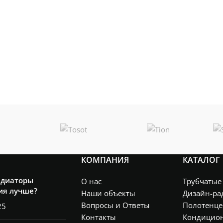
КОМПАНИЯ
КАТАЛОГ
адиаторы
О нас
Трубчатые
ия лучше?
Наши объекты
Дизайн-ра
Вопросы и Ответы
Полотенце
25
Контакты
Кондицио