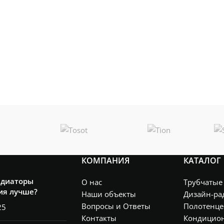
КОМПАНИЯ
КАТАЛОГ
адиаторы
О нас
Трубчатые
ия лучше?
Наши объекты
Дизайн-ра
Вопросы и Ответы
Полотенце
25
Контакты
Кондицио