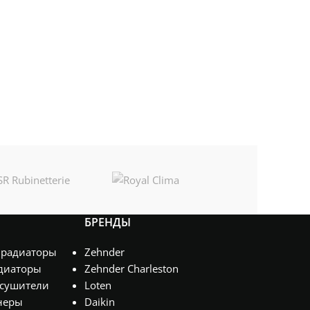
БРЕНДЫ
 радиаторы
Zehnder
диаторы
Zehnder Charleston
сушители
Loten
неры
Daikin