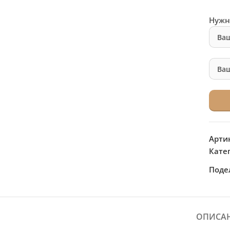
Нужн
Арти
Кате
Поде
ОПИСА