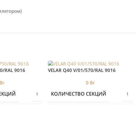
илятором)
50/RAL 9016
VELAR Q40 V/01/570/RAL 9016
Br
0
Br
ЕКЦИЙ
КОЛИЧЕСТВО СЕКЦИЙ
1
1
БРЕНД 2
VELAR
VELAR
Е
ДИЗАЙНЕРСКИЕ
Дизайнерские
Дизайнерские