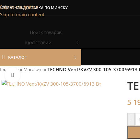
Сэкономим Ваш
Skip to navigation
ЕСПЛАТНАЯ ДОСТАВКА ПО МИНСКУ
Skip to main content
Рассчитаем мощность | П
В КАТЕГОРИИ
КАТАЛОГ
Главная
»
Магазин
»
TECHNO Vent/KVZV 300-105-3700/6913 
Нажмите, чтобы увеличить
TE
5 1
-