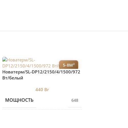
5-8М²
Новатерм/SL-DP12/2150/4/1500/972
Вертикальный рад
Вт/белый
Thermo Shift Q 30 
нижнее подключе
440
Br
1 4
МОЩНОСТЬ
БРЕНД 1
648
КОЛИЧЕСТВО СЕКЦИЙ
4