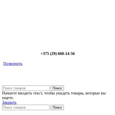
Позвоните и мы: - рассчитаем требуемую мощность; -
предложим от 3х вариантов в разном дизайне и ценовом
диапазоне; - большой выбор в наличии и под заказ;
Позвоните сейчас и получите скидку от
5%
+375 (29) 660-14-56
Позвонить
Поиск
Начните вводить текст, чтобы увидеть товары, которые вы
ищете.
Закрыть
Поиск