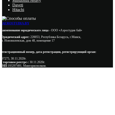
Mitsubishi Heavy
Daveti
Hitachi
AEROSTUDIA.BY
Наименование юридического лица -
ООО «Аэростудия бай»
Юридический адрес:
220053, Республика Беларусь, г.Минск,
ул. Нововиленская, дом 48, помещение 17
Регистрационный номер, дата регистрации, регистрирующий орган:
497275, 30.11.2020г.
В торговом реестре
с 30.11.2020г.
УНП
:193297491, Мингорисполком.
Сэкономьте Ваше время на подбор
радиаторов!