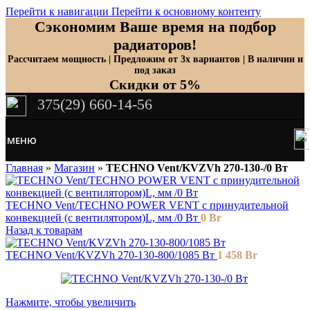
Перейти к навигации
Перейти к основному контенту
Сэкономим Ваше время на подбор
радиаторов!
Рассчитаем мощность | Предложим от 3х вариантов | В наличии и
под заказ
Скидки от 5%
375(29) 660-14-56
МЕНЮ
Главная
»
Магазин
»
TECHNO Vent/KVZVh 270-130-/0 Вт
TECHNO Vent/TECHNO POWER VENT с принудительной
конвекцией (c вентилятором)L, мм /0 Вт
0
Br
Назад к товарам
TECHNO Vent/KVZVh 270-130-800/1085 Вт
1 458
Br
Нажмите, чтобы увеличить