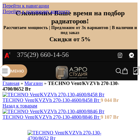
Перейти к навигации
Перейти к основному контенту
Сэкономим Ваше время на подбор
радиаторов!
Рассчитаем мощность | Предложим от 3х вариантов | В наличии и
под заказ
Скидки от 5%
375(29) 660-14-56
МЕНЮ
Главная
»
Магазин
»
TECHNO Vent/KVZVh 270-130-
4700/8652 Вт
TECHNO Vent/KVZVh 270-130-4600/8458 Вт
9 044
Br
Назад к товарам
TECHNO Vent/KVZVh 270-130-4800/8846 Вт
9 107
Br