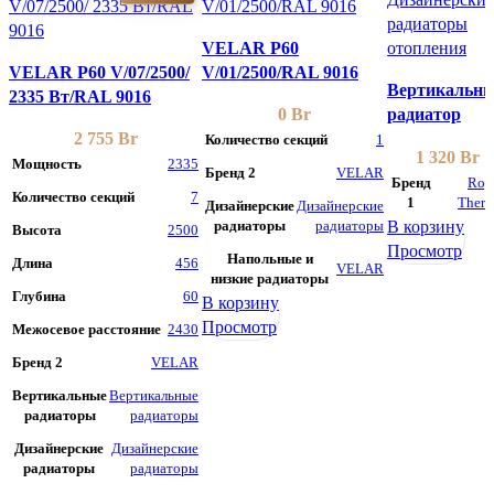
VELAR P60
VELAR P60 V/07/2500/
V/01/2500/RAL 9016
Вертикальн
2335 Bт/RAL 9016
0
Br
радиатор
2 755
Br
Royal Therm
Количество секций
1
1 320
Br
Shift Q 30 VС
Мощность
2335
Бренд 2
VELAR
Бренд
Roy
1800-8
Количество секций
7
1
Ther
Дизайнерские
Дизайнерские
RAL9016
В корзину
радиаторы
радиаторы
Высота
2500
нижнее
Просмотр
Напольные и
подключение
Длина
456
VELAR
низкие радиаторы
Глубина
60
В корзину
Просмотр
Межосевое расстояние
2430
Бренд 2
VELAR
Вертикальные
Вертикальные
радиаторы
радиаторы
Дизайнерские
Дизайнерские
радиаторы
радиаторы