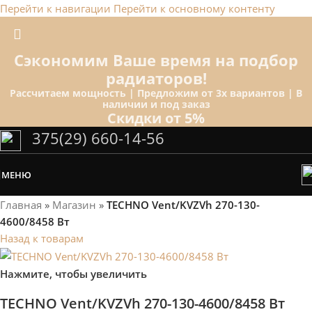
Перейти к навигации
Перейти к основному контенту
Сэкономим Ваше время на подбор
радиаторов!
Рассчитаем мощность | Предложим от 3х вариантов | В
наличии и под заказ
Скидки от 5%
375(29) 660-14-56
МЕНЮ
Главная
»
Магазин
»
TECHNO Vent/KVZVh 270-130-
4600/8458 Вт
Назад к товарам
Нажмите, чтобы увеличить
TECHNO Vent/KVZVh 270-130-4600/8458 Вт