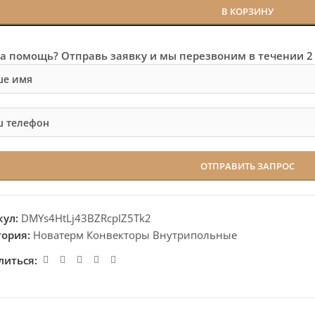
В КОРЗИНУ
а помощь? Отправь заявку и мы перезвоним в течении 2
кул:
DMYs4HtLj43BZRcpIZ5Tk2
гория:
Новатерм Конвекторы Внутрипольные
литься: