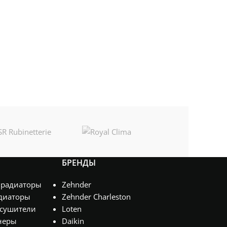
БРЕНДЫ
 радиаторы
Zehnder
диаторы
Zehnder Charleston
сушители
Loten
неры
Daikin