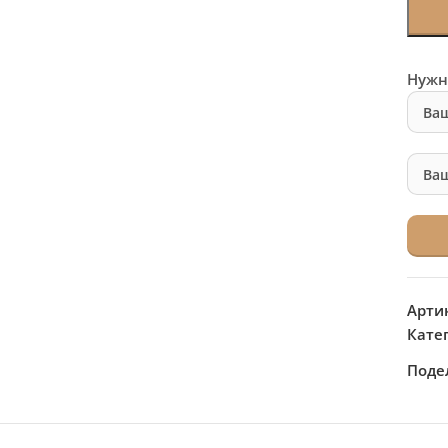
Нужн
Арти
Кате
Поде