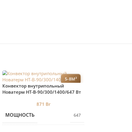
5-8М²
Конвектор внутрипольный
Новатерм HT-B-90/300/1400/647 Вт
Конвектор внутр
Новатерм HT-B-11
871
Br
Вт
3 3
МОЩНОСТЬ
647
МОЩНОСТЬ