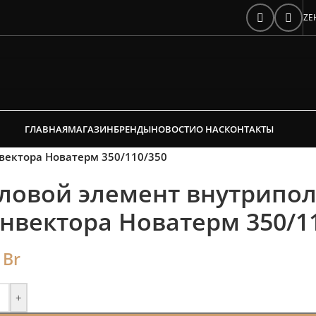
е время на подбор ради
ZE
редложим от 3х вариантов | В наличии
Скидки от 5%
ГЛАВНАЯ
МАГАЗИН
БРЕНДЫ
НОВОСТИ
О НАС
КОНТАКТЫ
вектора Новатерм 350/110/350
ловой элемент внутрипо
нвектора Новатерм 350/1
0
Br
+