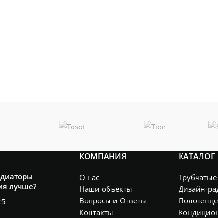
КОМПАНИЯ
КАТАЛОГ
адиаторы
О нас
Трубчатые
ия лучше?
Наши объекты
Дизайн-ра
Вопросы и Ответы
Полотенце
25
Контакты
Кондицио