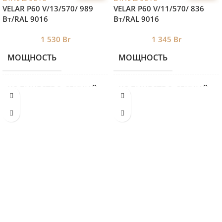
VELAR P60 V/13/570/ 989
VELAR P60 V/11/570/ 836
Bт/RAL 9016
Bт/RAL 9016
1 530
Br
1 345
Br
МОЩНОСТЬ
МОЩНОСТЬ
989
КОЛИЧЕСТВО СЕКЦИЙ
КОЛИЧЕСТВО СЕКЦИЙ
13
ВЫСОТА
ВЫСОТА
590
ДЛИНА
ДЛИНА
852
ГЛУБИНА
ГЛУБИНА
60
МЕЖОСЕВОЕ
МЕЖОСЕВОЕ