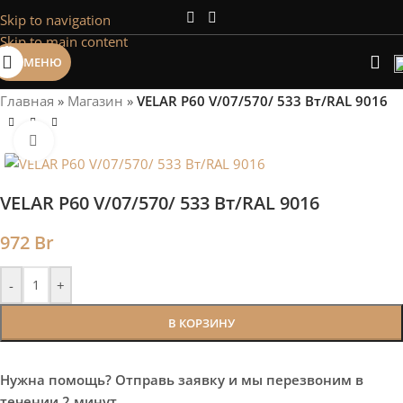
Skip to navigation
Сэкономим Ваше время на подбор
Skip to main content
радиаторов!
МЕНЮ
Рассчитаем мощность | Предложим от 3х вариантов | В
наличии и под заказ
Главная
»
Магазин
»
VELAR P60 V/07/570/ 533 Bт/RAL 9016
Скидки от 5%
Нажмите, чтобы увеличить
VELAR P60 V/07/570/ 533 Bт/RAL 9016
972
Br
-
+
В КОРЗИНУ
Нужна помощь? Отправь заявку и мы перезвоним в
течении 2 минут.