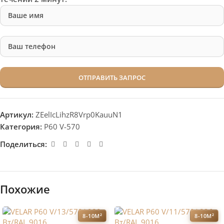
Артикул:
ZEelIcLihzR8Vrp0KauuN1
Категория:
P60 V-570
Поделиться:
Похожие
8-10М²
8-10М²