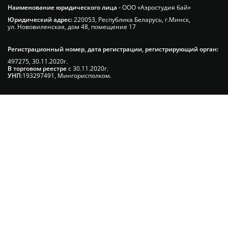
Наименование юридического лица -
ООО «Аэростудия бай»
Юридический адрес:
220053, Республика Беларусь, г.Минск,
ул. Нововиленская, дом 48, помещение 17
Регистрационный номер, дата регистрации, регистрирующий орган:
497275, 30.11.2020г.
В торговом реестре
с 30.11.2020г.
УНП
:193297491, Мингорисполком.
Сэкономьте Ваше время на подбор
радиаторов!
Позвоните и мы: - рассчитаем требуемую
мощность; - предложим от 3х вариантов в разном
дизайне и ценовом диапазоне; - большой выбор