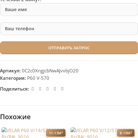
Артикул:
0C2c0XngjcbNwAJvvbjO20
Категория:
P60 V-570
Поделиться:
Похожие
11-13М²
8-10М²