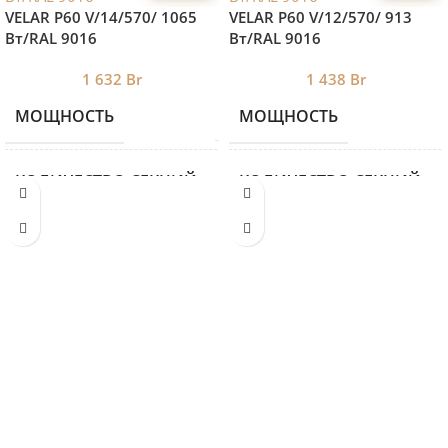
VELAR P60 V/14/570/ 1065
VELAR P60 V/12/570/ 913
Bт/RAL 9016
Bт/RAL 9016
1 632
Br
1 438
Br
МОЩНОСТЬ
МОЩНОСТЬ
1065
КОЛИЧЕСТВО СЕКЦИЙ
КОЛИЧЕСТВО СЕКЦИЙ
14
ВЫСОТА
ВЫСОТА
590
ДЛИНА
ДЛИНА
918
ГЛУБИНА
ГЛУБИНА
60
МЕЖОСЕВОЕ
МЕЖОСЕВОЕ