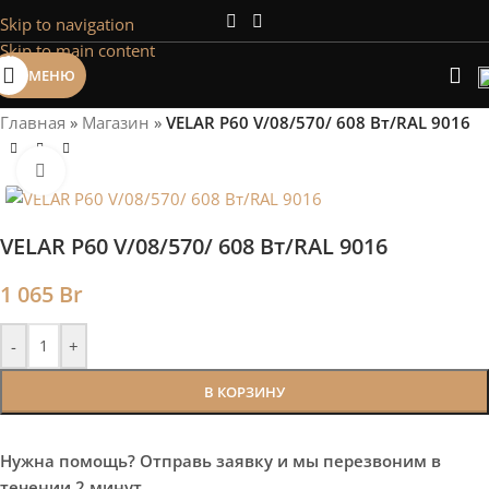
Skip to navigation
Сэкономим Ваше время на подбор
Skip to main content
радиаторов!
МЕНЮ
Рассчитаем мощность | Предложим от 3х вариантов | В
наличии и под заказ
Главная
»
Магазин
»
VELAR P60 V/08/570/ 608 Bт/RAL 9016
Скидки от 5%
Нажмите, чтобы увеличить
VELAR P60 V/08/570/ 608 Bт/RAL 9016
1 065
Br
-
+
В КОРЗИНУ
Нужна помощь? Отправь заявку и мы перезвоним в
течении 2 минут.