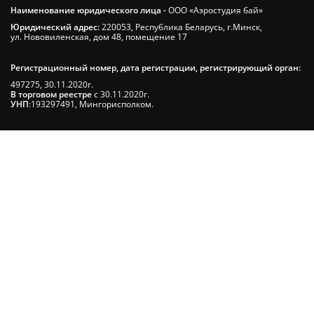
Наименование юридического лица -
ООО «Аэростудия бай»
Юридический адрес:
220053, Республика Беларусь, г.Минск,
ул. Нововиленская, дом 48, помещение 17
Регистрационный номер, дата регистрации, регистрирующий орган:
497275, 30.11.2020г.
В торговом реестре
с 30.11.2020г.
УНП
:193297491, Мингорисполком.
Сэкономьте Ваше время на подбор
радиаторов!
Позвоните и мы: - рассчитаем требуемую
мощность; - предложим от 3х вариантов в разном
дизайне и ценовом диапазоне; - большой выбор