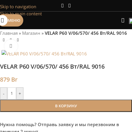
Skip to navigation
Сэкономим Ваше время на подбор
Skip to main content
радиаторов!
МЕНЮ
Рассчитаем мощность | Предложим от 3х вариантов | В
наличии и под заказ
Главная
»
Магазин
»
VELAR P60 V/06/570/ 456 Bт/RAL 9016
Скидки от 5%
Нажмите, чтобы увеличить
VELAR P60 V/06/570/ 456 Bт/RAL 9016
879
Br
-
+
В КОРЗИНУ
Нужна помощь? Отправь заявку и мы перезвоним в
течении 2 минут.