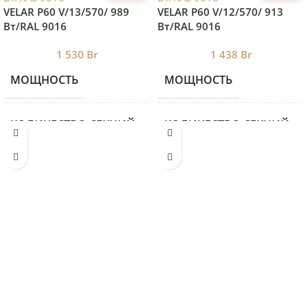
VELAR P60 V/13/570/ 989
VELAR P60 V/12/570/ 913
Bт/RAL 9016
Bт/RAL 9016
1 530
Br
1 438
Br
МОЩНОСТЬ
МОЩНОСТЬ
989
КОЛИЧЕСТВО СЕКЦИЙ
КОЛИЧЕСТВО СЕКЦИЙ
13
ВЫСОТА
ВЫСОТА
590
ДЛИНА
ДЛИНА
852
ГЛУБИНА
ГЛУБИНА
60
МЕЖОСЕВОЕ
МЕЖОСЕВОЕ