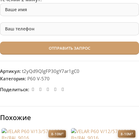
Артикул:
t2yQd9QlgFP30gY7ar1gC0
Категория:
P60 V-570
Поделиться:
Похожие
8-10М²
8-10М²