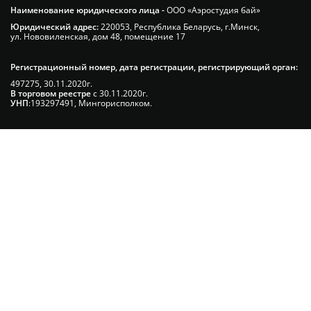
Наименование юридического лица -
ООО «Аэростудия бай»
Юридический адрес:
220053, Республика Беларусь, г.Минск,
ул. Нововиленская, дом 48, помещение 17
Регистрационный номер, дата регистрации, регистрирующий орган:
497275, 30.11.2020г.
В торговом реестре
с 30.11.2020г.
УНП
:193297491, Мингорисполком.
Сэкономьте Ваше время на подбор
радиаторов!
Позвоните и мы: - рассчитаем требуемую
мощность; - предложим от 3х вариантов в разном
дизайне и ценовом диапазоне; - большой выбор