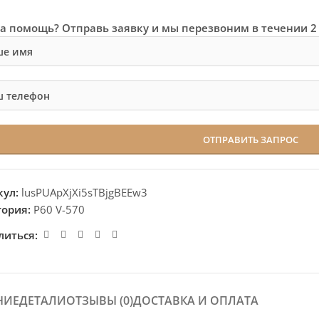
а помощь? Отправь заявку и мы перезвоним в течении 2
кул:
lusPUApXjXi5sTBjgBEEw3
гория:
P60 V-570
литься:
НИЕ
ДЕТАЛИ
ОТЗЫВЫ (0)
ДОСТАВКА И ОПЛАТА