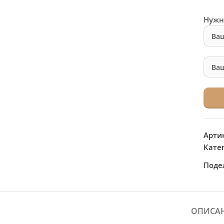
Нужн
Арти
Кате
Поде
ОПИСА