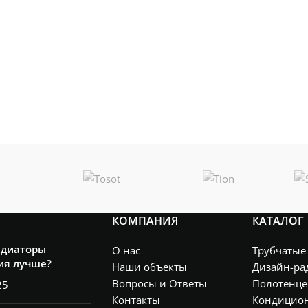
КОМПАНИЯ
КАТАЛОГ
адиаторы
О нас
Трубчатые
ия лучше?
Наши объекты
Дизайн-ра
Вопросы и Ответы
Полотенце
25
Контакты
Кондицио