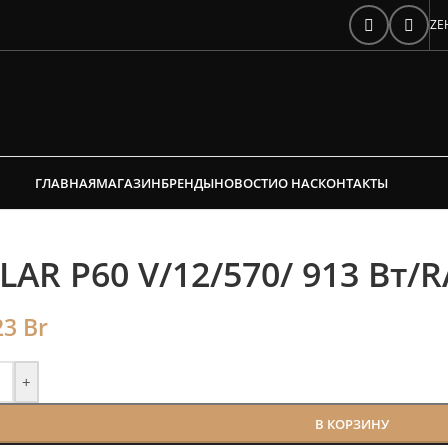
е время на подбор ради
ZE
редложим от 3х вариантов | В наличии
Скидки от 5%
ГЛАВНАЯ
МАГАЗИН
БРЕНДЫ
НОВОСТИ
О НАС
КОНТАКТЫ
LAR P60 V/12/570/ 913 Bт/R
23
Br
+
В КОРЗИНУ