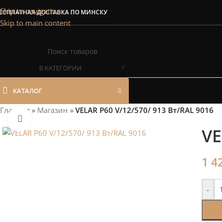
Сэкономим Ваш
Skip to navigation
ЕСПЛАТНАЯ ДОСТАВКА ПО МИНСКУ
Skip to main content
Рассчитаем мощность | П
В КАТЕГОРИИ
КАТАЛОГ
Главная
»
Магазин
»
VELAR P60 V/12/570/ 913 Bт/RAL 9016
Нажмите, чтобы увеличить
VE
1 4
-