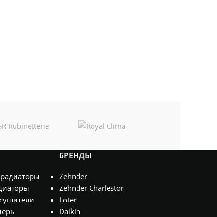
БРЕНДЫ
 радиаторы
Zehnder
диаторы
Zehnder Charleston
сушители
Loten
неры
Daikin