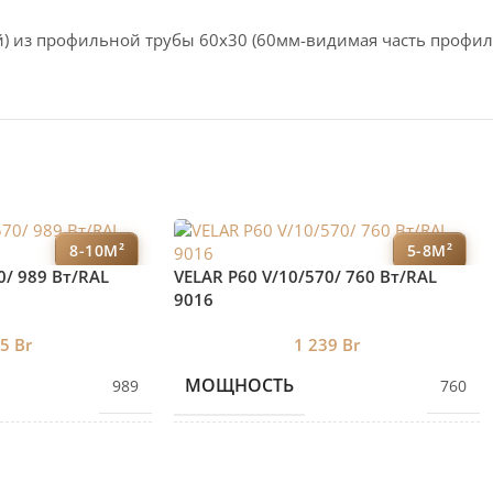
) из профильной трубы 60х30 (60мм-видимая часть профил
8-10М²
5-8М²
0/ 989 Bт/RAL
VELAR P60 V/10/570/ 760 Bт/RAL
9016
15
Br
1 239
Br
МОЩНОСТЬ
989
760
ЕКЦИЙ
КОЛИЧЕСТВО СЕКЦИЙ
13
10