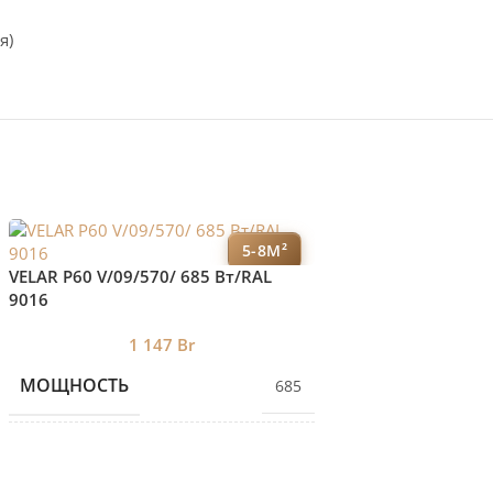
я)
5-8М²
VELAR P60 V/09/570/ 685 Bт/RAL
VELAR P60 V/07/57
9016
9016
1 147
Br
96
МОЩНОСТЬ
МОЩНОСТЬ
685
КОЛИЧЕСТВО СЕКЦИЙ
КОЛИЧЕСТВО С
9