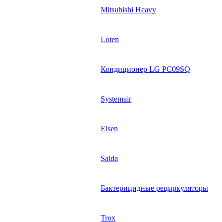
Mitsubishi Heavy
Loten
Кондиционер LG PC09SQ
Systemair
Elsen
Salda
Бактерицидные рециркуляторы
Trox