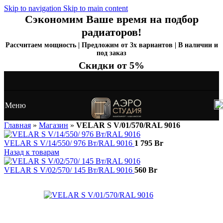
Skip to navigation
Skip to main content
Сэкономим Ваше время на подбор
радиаторов!
Рассчитаем мощность | Предложим от 3х вариантов | В наличии и
под заказ
Скидки от 5%
Меню
Главная
»
Магазин
»
VELAR S V/01/570/RAL 9016
VELAR S V/14/550/ 976 Bт/RAL 9016
1 795
Br
Назад к товарам
VELAR S V/02/570/ 145 Bт/RAL 9016
560
Br