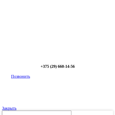
Позвоните и мы: - рассчитаем требуемую мощность; -
предложим от 3х вариантов в разном дизайне и
ценовом диапазоне; - большой выбор в наличии и под
заказ;
Позвоните сейчас и получите скидку
от 5%
+375 (29) 660-14-56
Позвонить
Закрыть