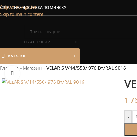
Сэкономим Ваш
Skip to navigation
ЕСПЛАТНАЯ ДОСТАВКА ПО МИНСКУ
Skip to main content
Рассчитаем мощность | П
В КАТЕГОРИИ
КАТАЛОГ
Главная
»
Магазин
»
VELAR S V/14/550/ 976 Bт/RAL 9016
Нажмите, чтобы увеличить
VE
1 7
-