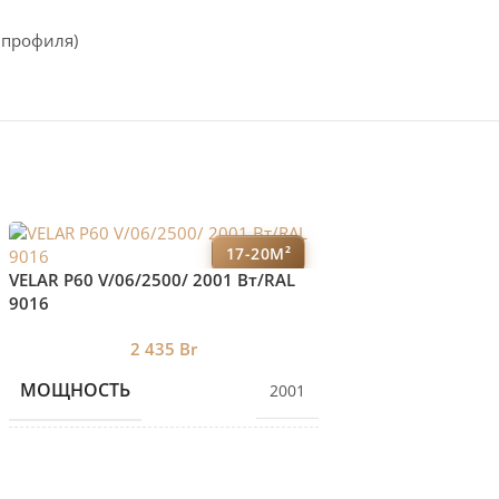
 профиля)
17-20М²
VELAR P60 V/01/25
VELAR P60 V/06/2500/ 2001 Bт/RAL
9016
0
КОЛИЧЕСТВО С
2 435
Br
МОЩНОСТЬ
2001
БРЕНД 2
КОЛИЧЕСТВО СЕКЦИЙ
6
ДИЗАЙНЕРСКИЕ