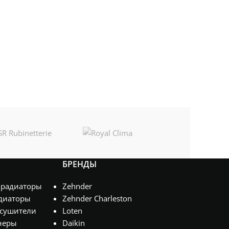
БРЕНДЫ
 радиаторы
Zehnder
диаторы
Zehnder Charleston
сушители
Loten
неры
Daikin