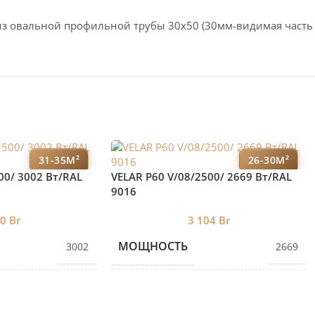
из овальной профильной трубы 30х50 (30мм-видимая часть
31-35М²
26-30М²
00/ 3002 Bт/RAL
VELAR P60 V/08/2500/ 2669 Bт/RAL
9016
40
Br
3 104
Br
МОЩНОСТЬ
3002
2669
ЕКЦИЙ
КОЛИЧЕСТВО СЕКЦИЙ
9
8