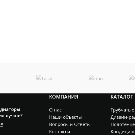
КОМПАНИЯ
КАТАЛОГ
адиаторы
О нас
Трубчатые
ия лучше?
Наши объекты
Дизайн-ра
Вопросы и Ответы
Полотенце
25
Контакты
Кондицио