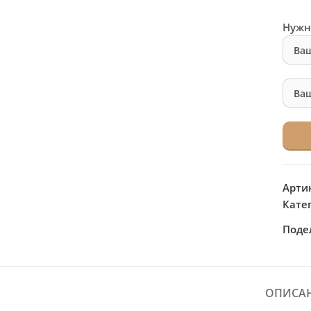
Нужн
Арти
Кате
Поде
ОПИСА