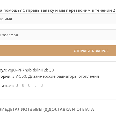
а помощь? Отправь заявку и мы перезвоним в течении 2
кул:
vqJO-PP7h9bRl9lnIF2bQ0
гории:
S V-550
,
Дизайнерские радиаторы отопления
литься:
НИЕ
ДЕТАЛИ
ОТЗЫВЫ (0)
ДОСТАВКА И ОПЛАТА