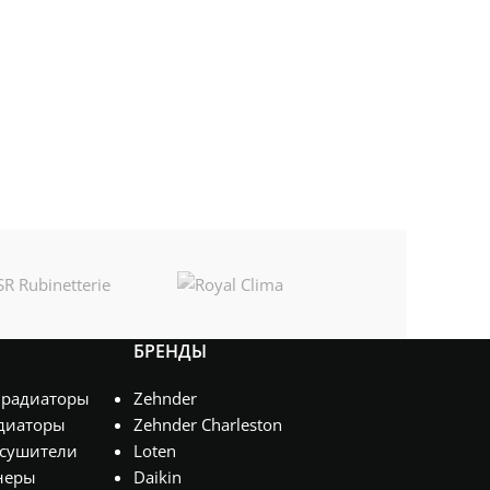
БРЕНДЫ
 радиаторы
Zehnder
диаторы
Zehnder Charleston
сушители
Loten
неры
Daikin