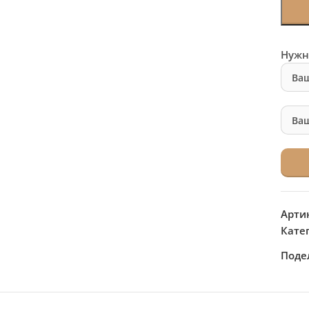
Нужн
Арти
Кате
Поде