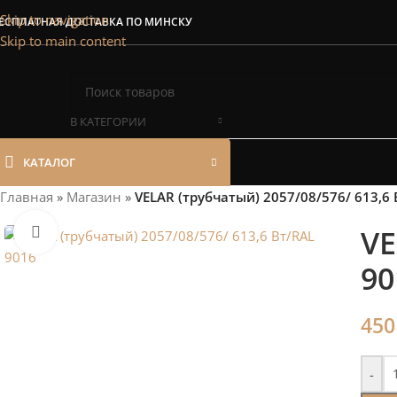
Сэкономим Ваш
Skip to navigation
ЕСПЛАТНАЯ ДОСТАВКА ПО МИНСКУ
Skip to main content
Рассчитаем мощность | П
В КАТЕГОРИИ
КАТАЛОГ
Главная
»
Магазин
»
VELAR (трубчатый) 2057/08/576/ 613,6 
VE
Нажмите, чтобы увеличить
90
45
-