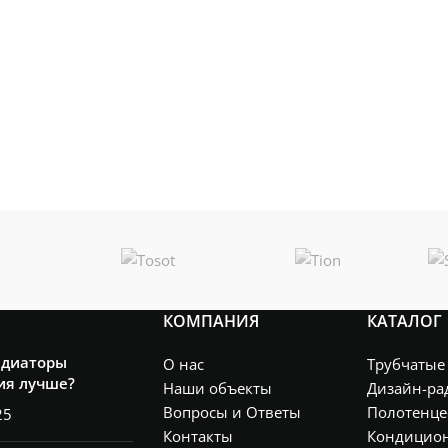
КОМПАНИЯ
КАТАЛОГ
адиаторы
О нас
Трубчатые
ия лучше?
Наши объекты
Дизайн-ра
Вопросы и Ответы
Полотенце
25
Контакты
Кондицио