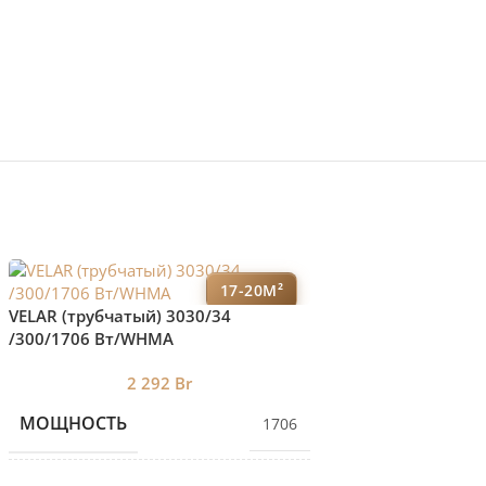
17-20М²
VELAR (трубчатый) 3030/34
VELAR (трубчатый)
/300/1706 Bт/WHMA
В50/1800/ 900 Bт
2 292
Br
66
МОЩНОСТЬ
МОЩНОСТЬ
1706