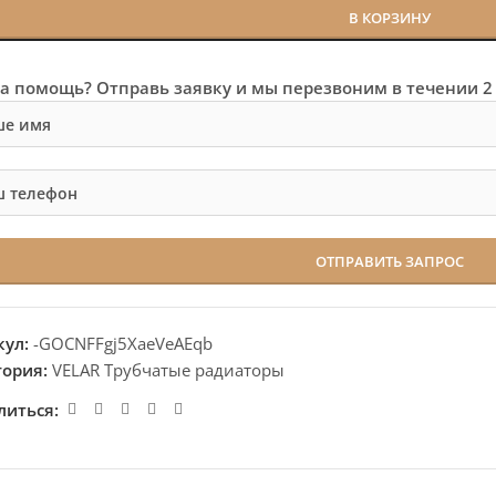
В КОРЗИНУ
а помощь? Отправь заявку и мы перезвоним в течении 2
кул:
-GOCNFFgj5XaeVeAEqb
гория:
VELAR Трубчатые радиаторы
литься: