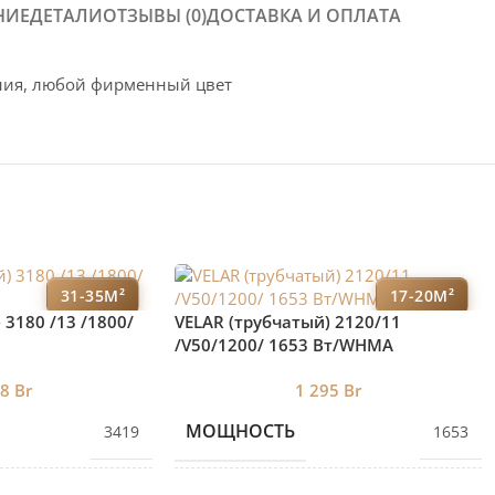
НИЕ
ДЕТАЛИ
ОТЗЫВЫ (0)
ДОСТАВКА И ОПЛАТА
ения, любой фирменный цвет
31-35М²
17-20М²
 3180 /13 /1800/
VELAR (трубчатый) 2120/11
/V50/1200/ 1653 Bт/WHMA
88
Br
1 295
Br
МОЩНОСТЬ
3419
1653